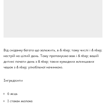
Від сніданку багато що залежить, в & nbsp; тому числі і & nbsp;
настрій на цілий день. Тому пропонуємо вам і & nbsp; вашій
дитині почати день з & nbsp; таких кумедних млинцевих
чашок з & nbsp; улюбленої начинкою.
Інгредієнти
6 яєць
1 стакан молока