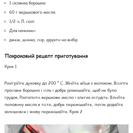
1 склянка борошна
60 г вершкового масла
1/2 ч. Л. солі
Для начинки:
джем, шинка, сир, фрукти на вибір
Покроковий рецепт приготування
Крок 1
Розігрійте духовку до 200 ° С. Збийте яйця з молоком. Всипте
просіяне борошно і сіль і добре розмішайте, щоб не було
грудок. Розтопити вершкове масло і злегка остудіть. Влийте
половину масла в тісто, добре перемішайте, потім додайте
залишився і знову перемішайте. Крок 2