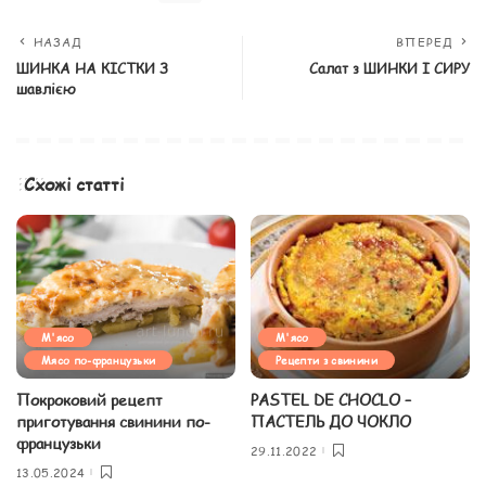
НАЗАД
ВПЕРЕД
ШИНКА НА КІСТКИ З
Салат з ШИНКИ І СИРУ
шавлією
Схожі статті
М'ясо
М'ясо
Мясо по-французьки
Рецепти з свинини
Покроковий рецепт
PASTEL DE CHOCLO –
приготування свинини по-
ПАСТЕЛЬ ДО ЧОКЛО
французьки
29.11.2022
13.05.2024