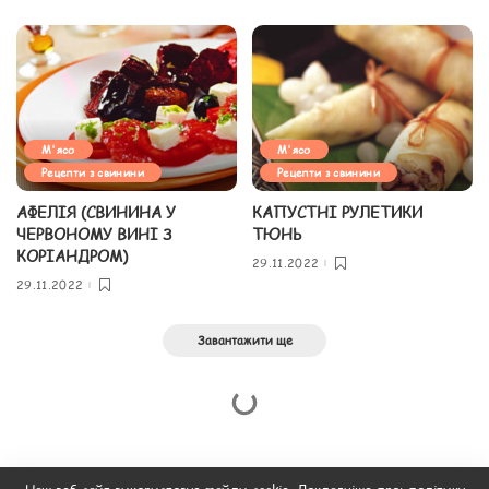
М'ясо
М'ясо
Рецепти з свинини
Рецепти з свинини
АФЕЛІЯ (СВИНИНА У
КАПУСТНІ РУЛЕТИКИ
ЧЕРВОНОМУ ВИНІ З
ТЮНЬ
КОРІАНДРОМ)
29.11.2022
29.11.2022
Завантажити ще