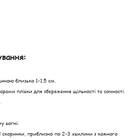
вання:
иною близько 1-1,5 см.
арами плівки для збереження щільності та сочності.
.
у вогні.
ої скоринки, приблизно по 2-3 хвилини з кожного