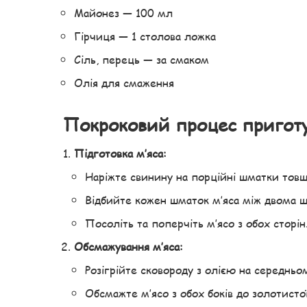
Майонез — 100 мл
Гірчиця — 1 столова ложка
Сіль, перець — за смаком
Олія для смаження
Покроковий процес приготу
Підготовка м’яса:
Наріжте свинину на порційні шматки товщ
Відбийте кожен шматок м’яса між двома ш
Посоліть та поперчіть м’ясо з обох сторін
Обсмажування м’яса:
Розігрійте сковороду з олією на середньом
Обсмажте м’ясо з обох боків до золотист