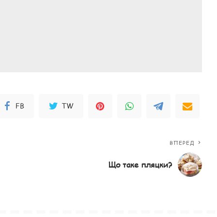
FB
TW
ВПЕРЕД
Що таке пляцки?