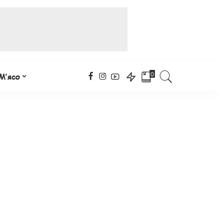
0
М’ясо