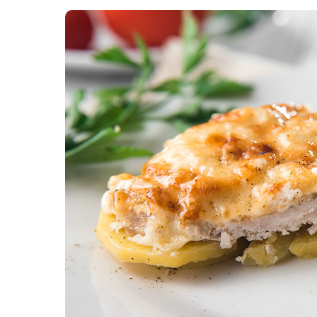
Картопля з м’ясом
Мясо по-французьки
Шинка
Рецепти із фаршу