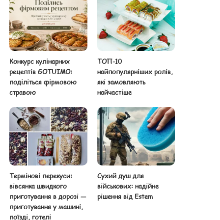
Конкурс кулінарних
ТОП-10
рецептів GOTUIMO:
найпопулярніших ролів,
поділіться фірмовою
які замовляють
стравою
найчастіше
Термінові перекуси:
Сухий душ для
вівсянка швидкого
військових: надійне
приготування в дорозі —
рішення від Estem
приготування у машині,
поїзді, готелі