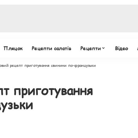
Пляцок
Рецепти салатів
Рецепти
Відео
овий рецепт приготування свинини по-французьки
т приготування
узьки