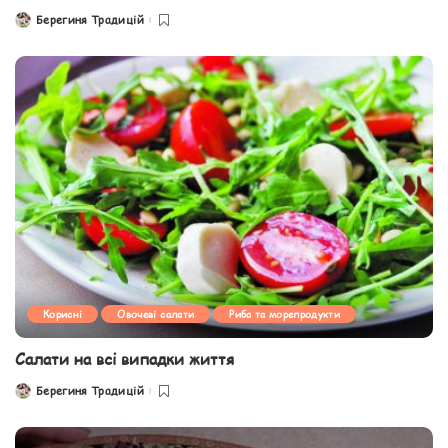
Берегиня Традицій
Posted
by
Корисні
Овочеві салати
Риба та морепродукти
Салати на всі випадки життя
Берегиня Традицій
Posted
by