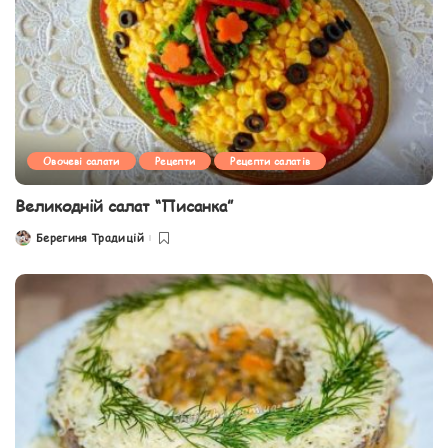
Овочеві салати
Рецепти
Рецепти салатів
Великодній салат “Писанка”
Берегиня Традицій
Posted
by