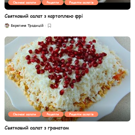
Овочеві салати
Рецепти
Рецепти салатів
Святковий салат з картоплею фрі
Берегиня Традицій
Posted
by
Овочеві салати
Рецепти
Рецепти салатів
Святковий салат з гранатом