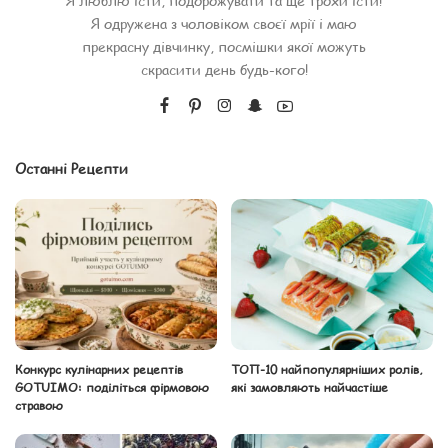
Я люблю їсти, подорожувати та ще трохи їсти!
Я одружена з чоловіком своєї мрії і маю
прекрасну дівчинку, посмішки якої можуть
скрасити день будь-кого!
Останні Рецепти
Конкурс кулінарних рецептів
ТОП-10 найпопулярніших ролів,
GOTUIMO: поділіться фірмовою
які замовляють найчастіше
стравою