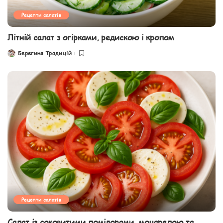
Рецепти салатів
Літній салат з огірками, редискою і кропом
Берегиня Традицій
Posted
by
Рецепти салатів
Салат із соковитими помідорами, моцарелою та