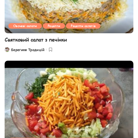
Овочеві салати
Рецепти
Рецепти салатів
Святковий салат з печінки
Берегиня Традицій
Posted
by