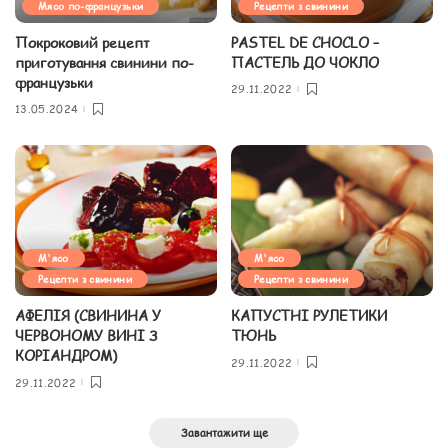
Мясо по-французьки
Рецепти з свинини
Покроковий рецепт
PASTEL DE CHOCLO –
приготування свинини по-
ПАСТЕЛЬ ДО ЧОКЛО
французьки
29.11.2022
13.05.2024
М'ясо
М'ясо
Рецепти з свинини
Рецепти з свинини
АФЕЛІЯ (СВИНИНА У
КАПУСТНІ РУЛЕТИКИ
ЧЕРВОНОМУ ВИНІ З
ТЮНЬ
КОРІАНДРОМ)
29.11.2022
29.11.2022
Завантажити ще