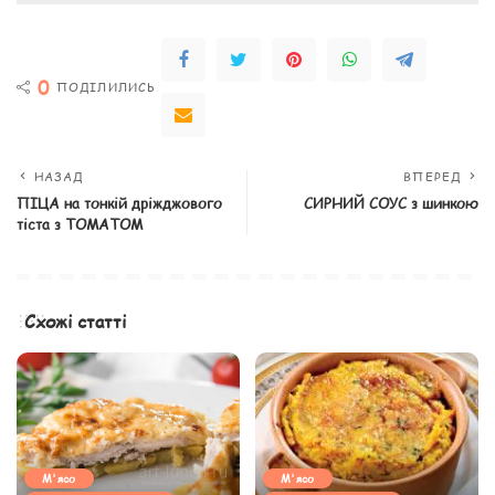
0
ПОДІЛИЛИСЬ
НАЗАД
ВПЕРЕД
ПІЦА на тонкій дріжджового
СИРНИЙ СОУС з шинкою
тіста з ТОМАТОМ
Схожі статті
М'ясо
М'ясо