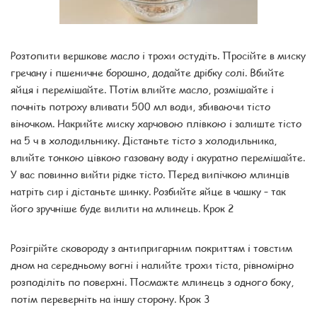
Розтопити вершкове масло і трохи остудіть. Просійте в миску
гречану і пшеничне борошно, додайте дрібку солі. Вбийте
яйця і перемішайте. Потім влийте масло, розмішайте і
почніть потроху вливати 500 мл води, збиваючи тісто
віночком. Накрийте миску харчовою плівкою і залиште тісто
на 5 ч в холодильнику. Дістаньте тісто з холодильника,
влийте тонкою цівкою газовану воду і акуратно перемішайте.
У вас повинно вийти рідке тісто. Перед випічкою млинців
натріть сир і дістаньте шинку. Розбийте яйце в чашку – так
його зручніше буде вилити на млинець. Крок 2
Розігрійте сковороду з антипригарним покриттям і товстим
дном на середньому вогні і налийте трохи тіста, рівномірно
розподіліть по поверхні. Посмажте млинець з одного боку,
потім переверніть на іншу сторону. Крок 3