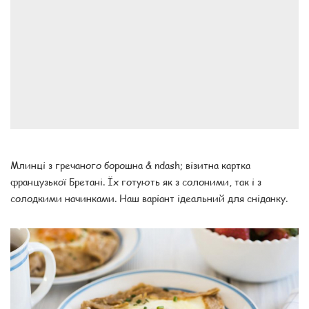
Млинці з гречаного борошна & ndash; візитна картка
французької Бретані. Їх готують як з солоними, так і з
солодкими начинками. Наш варіант ідеальний для сніданку.