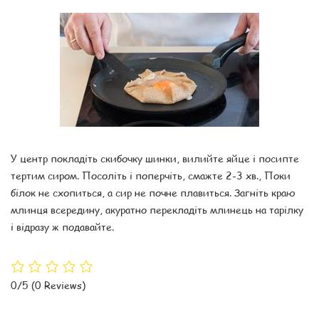
У центр покладіть скибочку шинки, вилийте яйце і посипте
тертим сиром. Посоліть і поперчіть, смажте 2-3 хв., Поки
білок не схопиться, а сир не почне плавиться. Загніть краю
млинця всередину, акуратно перекладіть млинець на тарілку
і відразу ж подавайте.
0/5
(0 Reviews)