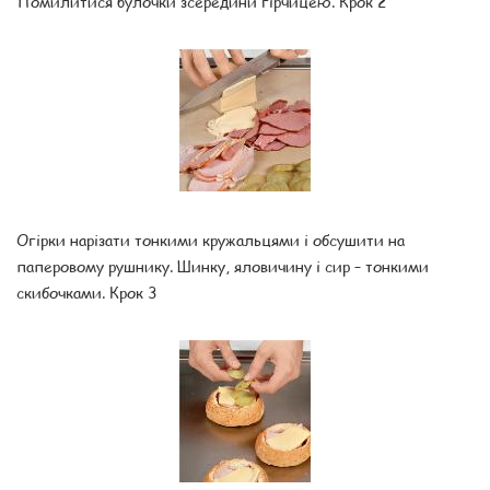
Помилитися булочки зсередини гірчицею. Крок 2
Огірки нарізати тонкими кружальцями і обсушити на
паперовому рушнику. Шинку, яловичину і сир – тонкими
скибочками. Крок 3