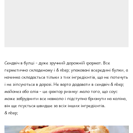
Сендвіч в булці – дуже зручний дорожній формат. Все
герметично складеному і & nbsp; упаковані всередині булки, а
начинка складається тільки з тих інгредієнтів, що не потечуть
і не зіпсуються в дорозі. Не варто додавати в сендвіч & nbsp;
майонез або олія – ​​це фактор ризику: мало того, що соус
може забруднити все навколо і підступно бризнути на коліна,
він ще псується швидше за всіх інших інгредієнтів.
& nbsp;