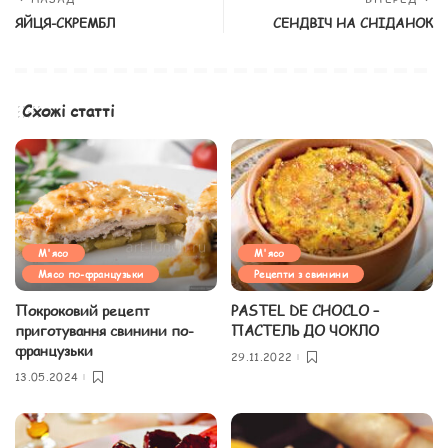
ЯЙЦЯ-СКРЕМБЛ
СЕНДВІЧ НА СНІДАНОК
Схожі статті
М'ясо
М'ясо
Мясо по-французьки
Рецепти з свинини
Покроковий рецепт
PASTEL DE CHOCLO –
приготування свинини по-
ПАСТЕЛЬ ДО ЧОКЛО
французьки
29.11.2022
13.05.2024