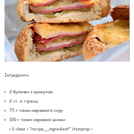
Інгредієнти
2 булочки з кунжутом
2 ст. л. гірчиці
75 г тонко нарізаного сиру
100 г тонко нарізаної шинки
< li class = "recipe__ingredient" itemprop =