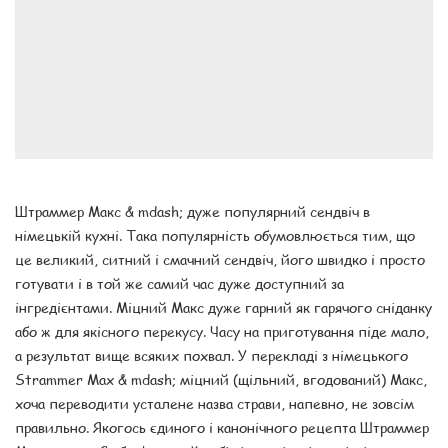
Штраммер Макс & mdash; дуже популярний сендвіч в
німецькій кухні. Така популярність обумовлюється тим, що
це великий, ситний і смачний сендвіч, його швидко і просто
готувати і в той же самий час дуже доступний за
інгредієнтами. Міцний Макс дуже гарний як гарячого сніданку
або ж для якісного перекусу. Часу на приготування піде мало,
а результат вище всяких похвал. У перекладі з німецького
Strammer Max & mdash; міцний (щільний, вгодований) Макс,
хоча переводити усталене назва страви, напевно, не зовсім
правильно. Якогось єдиного і канонічного рецепта Штраммер