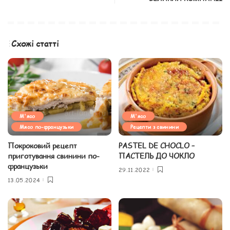
Схожі статті
М'ясо
М'ясо
Мясо по-французьки
Рецепти з свинини
Покроковий рецепт
PASTEL DE CHOCLO –
приготування свинини по-
ПАСТЕЛЬ ДО ЧОКЛО
французьки
29.11.2022
13.05.2024