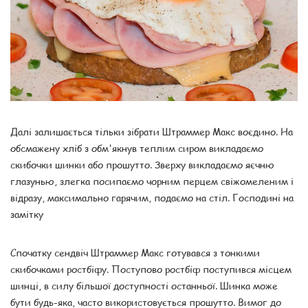
Далі залишається тільки зібрати Штраммер Макс воєдино. На
обсмажену хліб з обм'якнув теплим сиром викладаємо
скибочки шинки або прошутто. Зверху викладаємо яєчню
глазунью, злегка посипаємо чорним перцем свіжомеленим і
відразу, максимально гарячим, подаємо на стіл. Господині на
замітку
Спочатку сендвіч Штраммер Макс готувався з тонкими
скибочками ростбіфу. Поступово ростбіф поступився місцем
шинці, в силу більшої доступності останньої. Шинка може
бути будь-яка, часто використовується прошутто. Вимог до