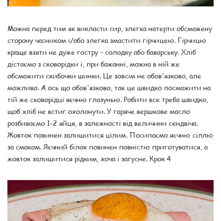
Можна перед тим як викласти сир, злегка натерти обсмажену
сторону часником і/або злегка змастити гірчицею. Гірчицю
краще взяти не дуже гостру – солодку або баварську. Хліб
дістаємо з сковорідки і, при бажанні, можна в ній же
обсмажити скибочки шинки. Це зовсім не обов'язково, але
можливо. А ось що обов'язково, так це швидко посмажити на
тій же сковорідці яєчню глазунью. Робити все треба швидко,
щоб хліб не встиг охолонути. У гаряче вершкове масло
розбиваємо 1-2 яйця, в залежності від величини сендвіча.
Жовток повинен залишитися цілим. Посипаємо яєчню сіллю
за смаком. Яєчний білок повинен повністю приготуватися, а
жовток залишитися рідким, хоча і загусне. Крок 4