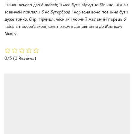
шинки всього два & mdash; її має бути відчутно більше, ніж ви
зазвичай поклали б на бутерброд і нарізана вона повинна бути
дуже тонко. Сир, гірчиця, часник і чорний мелений перець &
mdash; необов'язкові, але приємні доповнення до Міцному
Максу.
0/5
(0 Reviews)