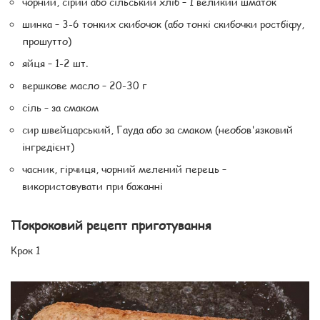
чорний, сірий або сільський хліб – 1 великий шматок
шинка – 3-6 тонких скибочок (або тонкі скибочки ростбіфу,
прошутто)
яйця – 1-2 шт.
вершкове масло – 20-30 г
сіль – за смаком
сир швейцарський, Гауда або за смаком (необов'язковий
інгредієнт)
часник, гірчиця, чорний мелений перець –
використовувати при бажанні
Покроковий рецепт приготування
Крок 1