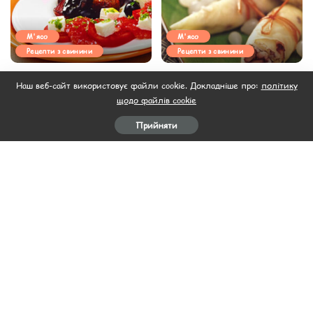
М'ясо
М'ясо
Рецепти з свинини
Рецепти з свинини
АФЕЛІЯ (СВИНИНА У
КАПУСТНІ РУЛЕТИКИ
Наш веб-сайт використовує файли cookie. Докладніше про:
політику
ЧЕРВОНОМУ ВИНІ З
ТЮНЬ
щодо файлів cookie
КОРІАНДРОМ)
29.11.2022
29.11.2022
Прийняти
Завантажити ще