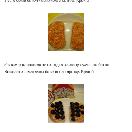
з усіх боків батон часником з сіллю. Крок 5
Рівномірно розподілити підготовлену суміш на батон.
Викласти шматочки батона на тарілку. Крок 6