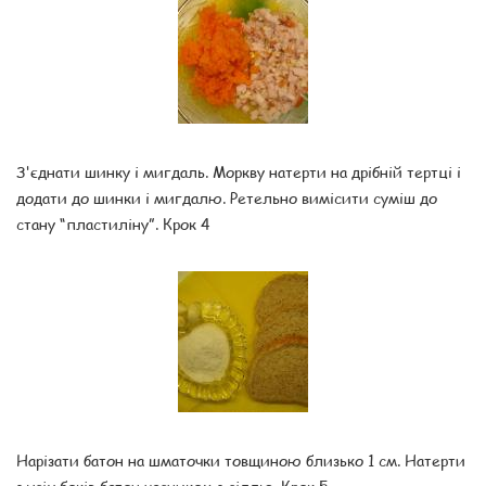
З'єднати шинку і мигдаль. Моркву натерти на дрібній тертці і
додати до шинки і мигдалю. Ретельно вимісити суміш до
стану “пластиліну”. Крок 4
Нарізати батон на шматочки товщиною близько 1 см. Натерти