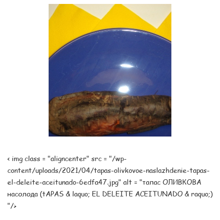
< img class = "aligncenter" src = "/wp-
content/uploads/2021/04/tapas-olivkovoe-naslazhdenie-tapas-
el-deleite-aceitunado-6edfa47.jpg" alt = "тапас ОЛИВКОВА
насолода (tAPAS & laquo; EL DELEITE ACEITUNADO & raquo;)
"/>