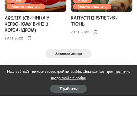
М'ясо
М'ясо
Рецепти з свинини
Рецепти з свинини
АФЕЛІЯ (СВИНИНА У
КАПУСТНІ РУЛЕТИКИ
ЧЕРВОНОМУ ВИНІ З
ТЮНЬ
КОРІАНДРОМ)
29.11.2022
29.11.2022
Завантажити ще
Наш веб-сайт використовує файли cookie. Докладніше про:
політику
щодо файлів cookie
Прийняти
Головна
Пляцок
Рецепти салатів
Рецепти
Відео