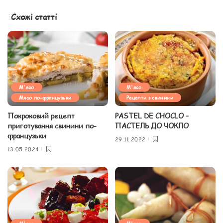
Схожі статті
М'ясо
М'ясо
Мясо по-французьки
Рецепти з свинини
Покроковий рецепт
PASTEL DE CHOCLO –
приготування свинини по-
ПАСТЕЛЬ ДО ЧОКЛО
французьки
29.11.2022
13.05.2024