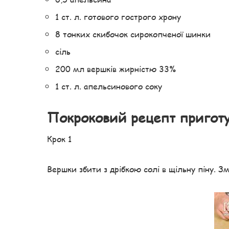
1 ст. л. готового гострого хрону
8 тонких скибочок сирокопченої шинки
сіль
200 мл вершків жирністю 33%
1 ст. л. апельсинового соку
Покроковий рецепт пригот
Крок 1
Вершки збити з дрібкою солі в щільну піну. З