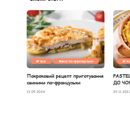
М'ясо
Мясо по-французьки
М'я
Покроковий рецепт приготування
PASTE
свинини по-французьки
ДО ЧО
13.05.2024
29.11.202