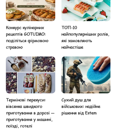
Конкурс кулінарних
ТОП-10
рецептів GOTUIMO:
найпопулярніших ролів,
поділіться фірмовою
які замовляють
стравою
найчастіше
Термінові перекуси:
Сухий душ для
вівсянка швидкого
військових: надійне
приготування в дорозі —
рішення від Estem
приготування у машині,
поїзді, готелі