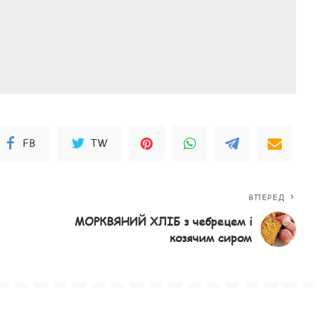
FB
TW
ВПЕРЕД
МОРКВЯНИЙ ХЛІБ з чебрецем і
козячим сиром