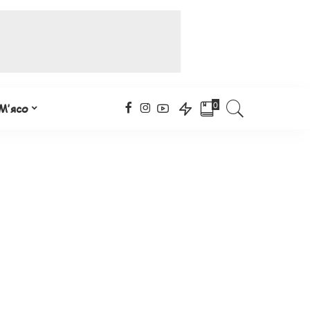
0
М’ясо