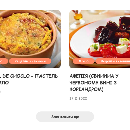
со
Рецепти з свинини
М'ясо
Рецепти з свини
L DE CHOCLO – ПАСТЕЛЬ
АФЕЛІЯ (СВИНИНА У
КЛО
ЧЕРВОНОМУ ВИНІ З
КОРІАНДРОМ)
2
29.11.2022
Завантажити ще