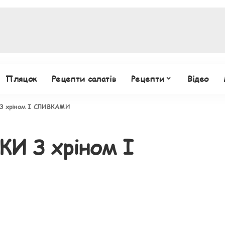
Пляцок
Рецепти салатів
Рецепти
Відео
З хріном І СЛИВКАМИ
И З хріном І