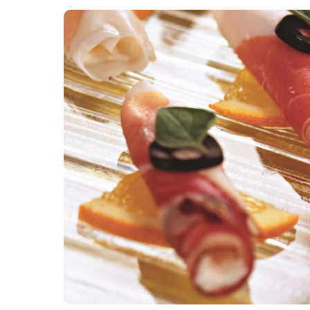
Картопля з м’ясом
Мясо по-французьки
Шинка
Рецепти із фаршу