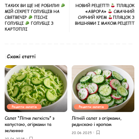
ТАКИХ ВИ ЩЕ НЕ РОБИЛИ!
НОВИЙ РЕЦЕПТ!
ПЛЯЦОК
МІЙ СЕКРЕТ ГОЛУБЦІВ НА
«АВРОРА»
СМАЧНИЙ
СВЯТВЕЧІР
ПІСНІ
СИРНИЙ КРЕМ
ПЛЯЦОК З
ГОЛУБЦІ
ГОЛУБЦІ З
ВИШНЯМИ І МАКОМ РЕЦЕПТ
КАРТОПЛІ
Схожі статті
Рецепти салатів
Рецепти салатів
Салат “Літня легкість” з
Літній салат з огірками,
капустою, огірками та
редискою і кропом
зеленню
20.06.2025
20.06.2025