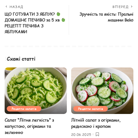
НАЗАД
ВПЕРЕД
ЩО ГОТУВАТИ З ЯБЛУК?
Зручність та якість: Пральні
ДОМАШНЄ ПЕЧИВО за 5 хв
машини Beko
РЕЦЕПТ ПЕЧИВА З
ЯБЛУКАМИ
Схожі статті
Рецепти салатів
Рецепти салатів
Салат “Літня легкість” з
Літній салат з огірками,
капустою, огірками та
редискою і кропом
зеленню
20.06.2025