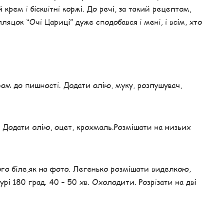
крем і бісквітні коржі. До речі, за такий рецептом,
ляцок “Очі Цариці” дуже сподобався і мені, і всім, хто
ором до пишності. Додати олію, муку, розпушувач,
ти. Додати олію, оцет, крохмаль.Розмішати на низьих
го біле,як на фото. Легенько розмішати виделкою,
і 180 град. 40 – 50 хв. Охолодити. Розрізати на дві