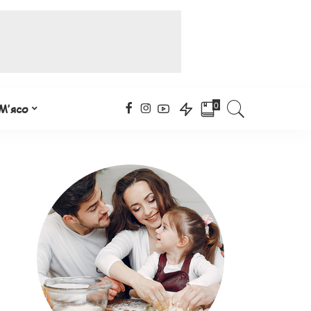
0
М’ясо