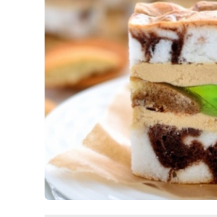
Картопля з м’ясом
Мясо по-французьки
Шинка
Рецепти із фаршу