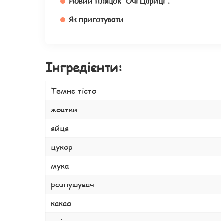
Новий пляцок “Очі Цариці”.
Як приготувати
Інгредієнти:
Темне тісто
жовтки
яйця
цукор
мука
розпушувач
какао