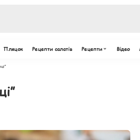
Пляцок
Рецепти салатів
Рецепти
Відео
ці”
ці”