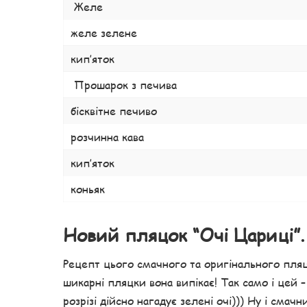
Желе
желе зелене
кип’яток
Прошарок з печива
бісквітне печиво
розчинна кава
кип’яток
коньяк
Новий пляцок “Очі Цариці”.
Рецепт цього смачного та оригінального пляцк
шикарні пляцки вона випікає! Так само і цей –
розрізі дійсно нагадує зелені очі))) Ну і сма