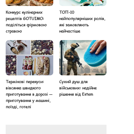
Конкурс кулінарних
ТОП-10
рецептів GOTUIMO:
найпопулярніших ролів,
поділіться фірмовою
які замовляють
стравою
найчастіше
Термінові перекуси:
Сухий душ для
вівсянка швидкого
військових: надійне
приготування в дорозі —
рішення від Estem
приготування у машині,
поїзді, готелі