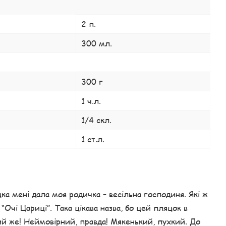
2 п.
300 мл.
300 г
1 ч.л.
1/4 скл.
1 ст.л.
а мені дала моя родичка – весільна господиня. Які ж
 “Очі Цариці”. Така цікава назва, бо цей пляцок в
чний же! Неймовірний, правда! Мякенький, пухкий. До