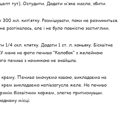
епт тут). Остудити. Додати м’яке масло, збити.
у 300 мл. кип’ятку. Розмішувати, поки не розчиниться.
е розтікалось, але і не було повністю застиглим.
 1/4 скл. кпятку. Додати 1 ст. л. коньяку. Бісквітне
. У мене на фото печиво “Колобок” з желейною
ого печива з начинкою не знайшла.
3 крему. Печиво змочуємо кавою, викладаємо на
а крем викладаємо напівзагусле желе. На печиво
рхнім бісквітним коржем, злегка притиснувши.
одному місці.