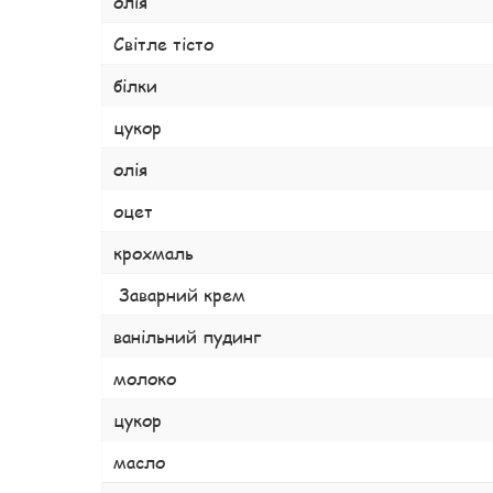
олія
Світле тісто
білки
цукор
олія
оцет
крохмаль
Заварний крем
ванільний пудинг
молоко
цукор
масло