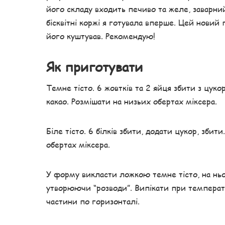
його складу входить печиво та желе, заварний 
бісквітні коржі я готувала вперше. Цей новий п
його куштував. Рекомендую!
Як приготувати
Темне тісто. 6 жовтків та 2 яйця збити з цук
какао. Розмішати на низьих обертах міксера.
Біле тісто. 6 білків збити, додати цукор, зби
обертах міксера.
У форму викласти ложкою темне тісто, на ньо
утворюючи “розводи”. Випікати при температур
частини по горизонталі.