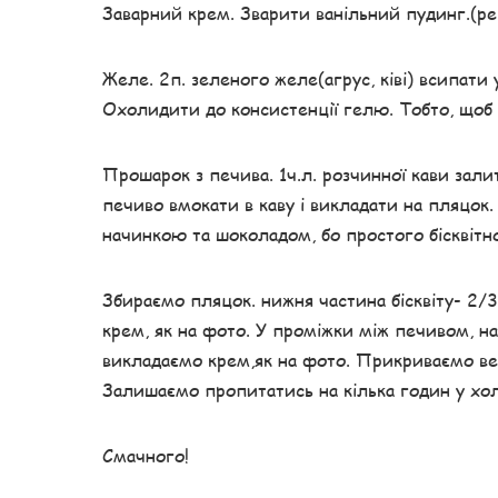
Заварний крем. Зварити ванільний пудинг.(рец
Желе. 2п. зеленого желе(агрус, ківі) всипати 
Охолидити до консистенції гелю. Тобто, щоб н
Прошарок з печива. 1ч.л. розчинної кави залити
печиво вмокати в каву і викладати на пляцок
начинкою та шоколадом, бо простого бісквітн
Збираємо пляцок. нижня частина бісквіту- 2/
крем, як на фото. У проміжки між печивом, н
викладаємо крем,як на фото. Прикриваємо ве
Залишаємо пропитатись на кілька годин у хол
Смачного!