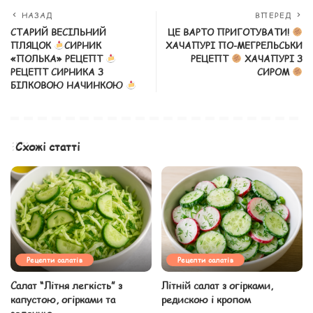
НАЗАД
ВПЕРЕД
СТАРИЙ ВЕСІЛЬНИЙ
ЦЕ ВАРТО ПРИГОТУВАТИ!
ПЛЯЦОК
СИРНИК
ХАЧАПУРІ ПО-МЕГРЕЛЬСЬКИ
«ПОЛЬКА» РЕЦЕПТ
РЕЦЕПТ
ХАЧАПУРІ З
РЕЦЕПТ СИРНИКА З
СИРОМ
БІЛКОВОЮ НАЧИНКОЮ
Схожі статті
Рецепти салатів
Рецепти салатів
Салат “Літня легкість” з
Літній салат з огірками,
капустою, огірками та
редискою і кропом