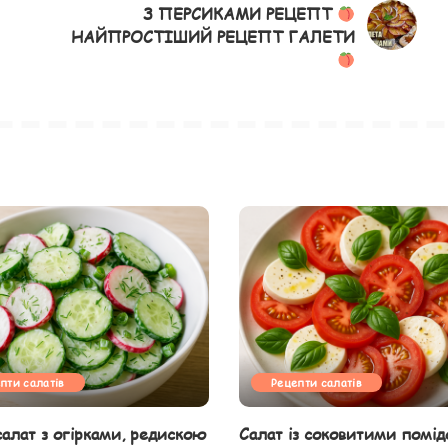
З ПЕРСИКАМИ РЕЦЕПТ
НАЙПРОСТІШИЙ РЕЦЕПТ ГАЛЕТИ
пти салатів
Рецепти салатів
салат з огірками, редискою
Салат із соковитими помід