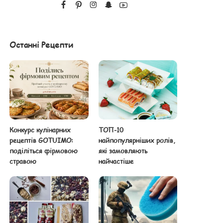
Останні Рецепти
Конкурс кулінарних
ТОП-10
рецептів GOTUIMO:
найпопулярніших ролів,
поділіться фірмовою
які замовляють
стравою
найчастіше