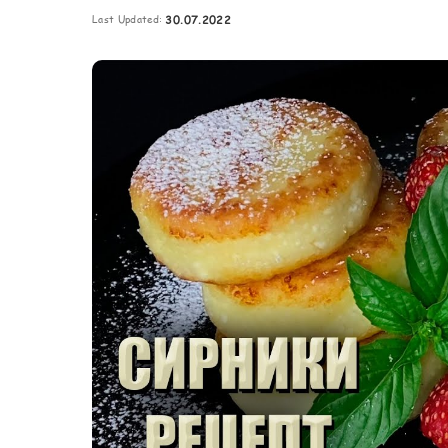
Картопля з м’ясом
Last Updated:
30.07.2022
Мясо по-французьки
Шинка
Рецепти із фаршу