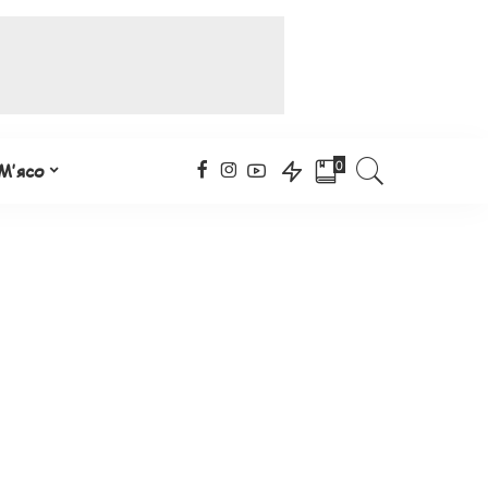
0
М’ясо