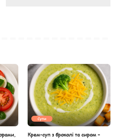
Супи
орами,
Крем-суп з броколі та сиром –