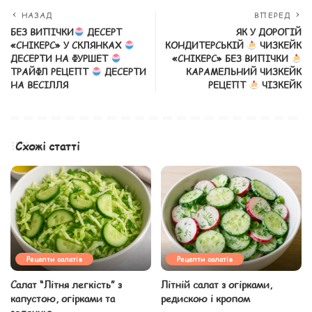
НАЗАД
ВПЕРЕД
БЕЗ ВИПІЧКИ
ДЕСЕРТ
ЯК У ДОРОГІЙ
«СНІКЕРС» У СКЛЯНКАХ
КОНДИТЕРСЬКІЙ
ЧИЗКЕЙК
ДЕСЕРТИ НА ФУРШЕТ
«СНІКЕРС» БЕЗ ВИПІЧКИ
ТРАЙФЛ РЕЦЕПТ
ДЕСЕРТИ
КАРАМЕЛЬНИЙ ЧИЗКЕЙК
НА ВЕСІЛЛЯ
РЕЦЕПТ
ЧІЗКЕЙК
Схожі статті
Рецепти салатів
Рецепти салатів
Салат “Літня легкість” з
Літній салат з огірками,
капустою, огірками та
редискою і кропом