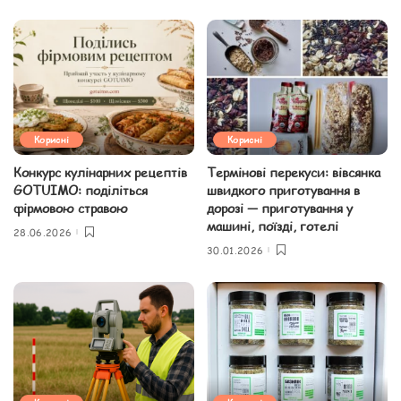
Корисні
Корисні
Конкурс кулінарних рецептів
Термінові перекуси: вівсянка
GOTUIMO: поділіться
швидкого приготування в
фірмовою стравою
дорозі — приготування у
машині, поїзді, готелі
28.06.2026
30.01.2026