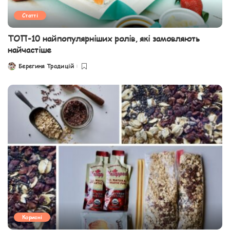
Статті
ТОП-10 найпопулярніших ролів, які замовляють
найчастіше
Берегиня Традицій
Posted
by
Корисні