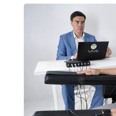
Картопля з м’ясом
Мясо по-французьки
Шинка
Рецепти із фаршу