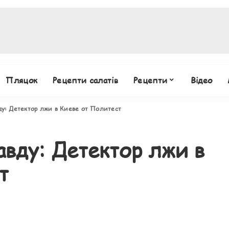
Пляцок
Рецепти салатів
Рецепти
Відео
ду: Детектор лжи в Киеве от Политест
авду: Детектор лжи в
т