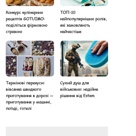
Конкурс кулінарних
ТОП-10
рецептів GOTUIMO:
найпопулярніших ролів,
поділіться фірмовою
які замовляють
стравою
найчастіше
Термінові перекуси:
Сухий душ для
вівсянка швидкого
військових: надійне
приготування в дорозі —
рішення від Estem
приготування у машині,
поїзді, готелі