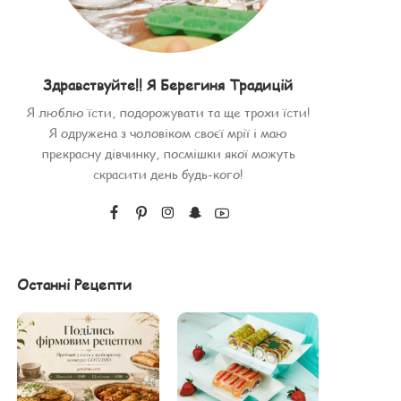
Здравствуйте!! Я Берегиня Традицій
Я люблю їсти, подорожувати та ще трохи їсти!
Я одружена з чоловіком своєї мрії і маю
прекрасну дівчинку, посмішки якої можуть
скрасити день будь-кого!
Останні Рецепти