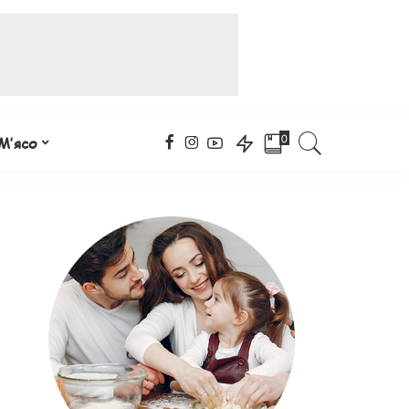
0
М’ясо