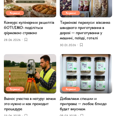
Корисні
Корисні
Конкурс кулінарних рецептів
Термінові перекуси: вівсянка
GOTUIMO: поділіться
швидкого приготування в
фірмовою стравою
дорозі — приготування у
машині, поїзді, готелі
28.06.2026
30.01.2026
Корисні
Корисні
Вынос участка в натуру: зачем
Добавляем специи и
это нужно и как проходит
приправы — любое блюдо
процедура
будет вкусным
23.06.2025
05.03.2025