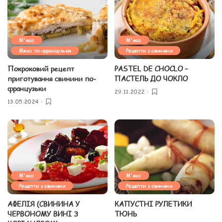
М'ясо
М'ясо
Мясо по-французьки
Рецепти з свинини
Покроковий рецепт
PASTEL DE CHOCLO –
приготування свинини по-
ПАСТЕЛЬ ДО ЧОКЛО
французьки
29.11.2022
13.05.2024
М'ясо
М'ясо
Рецепти з свинини
Рецепти з свинини
АФЕЛІЯ (СВИНИНА У
КАПУСТНІ РУЛЕТИКИ
ЧЕРВОНОМУ ВИНІ З
ТЮНЬ