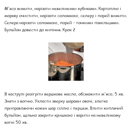
М'ясо вимити, нарізати невеликими кубиками. Картоплю і
моркву очистити, нарізати соломкою, селеру і порей вимити.
Селера нарізати соломкою, порей – тонкими півкільцями.
Бульйон довести до кипіння. Крок 2
В каструлі розігріти вершкове масло, обсмажити м'ясо, 5 хв.
Зняти з вогню. Укласти зверху шарами овочі, злегка
приправляючи кожен шар сіллю і перцем. Влити киплячий
бульйон, щільно закрити кришкою і варити на невеликому
вогні 50 хв.