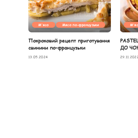
М'ясо
Мясо по-французьки
М'я
Покроковий рецепт приготування
PASTE
свинини по-французьки
ДО ЧО
13.05.2024
29.11.202