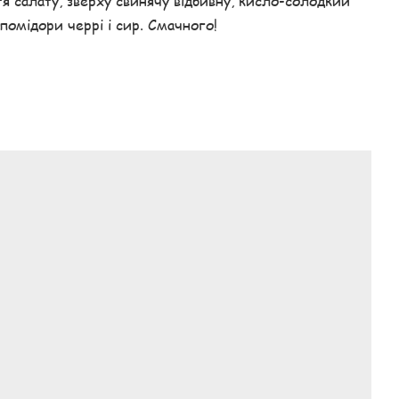
тя салату, зверху свинячу відбивну, кисло-солодкий
помідори черрі і сир. Смачного!