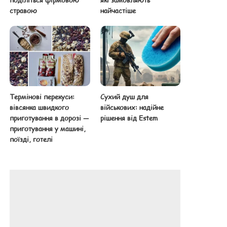
поділіться фірмовою
які замовляють
стравою
найчастіше
Термінові перекуси:
Сухий душ для
вівсянка швидкого
військових: надійне
приготування в дорозі —
рішення від Estem
приготування у машині,
поїзді, готелі