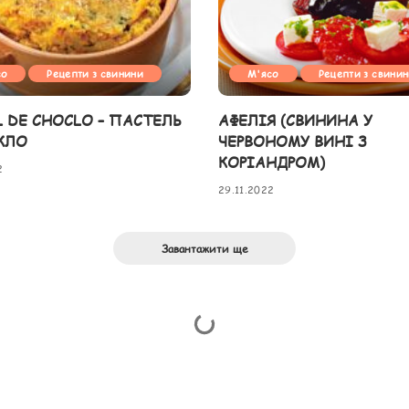
со
Рецепти з свинини
М'ясо
Рецепти з свини
L DE CHOCLO – ПАСТЕЛЬ
АФЕЛІЯ (СВИНИНА У
КЛО
ЧЕРВОНОМУ ВИНІ З
КОРІАНДРОМ)
2
29.11.2022
Завантажити ще