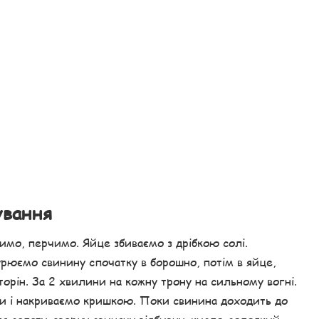
ування
лимо, перчимо. Яйце збиваємо з дрібкою солі.
урюємо свинину спочатку в борошно, потім в яйце,
орін. За 2 хвилини на кожну трону на сильному вогні.
и і накриваємо кришкою. Поки свинина доходить до