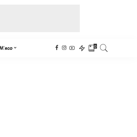
0
М’ясо