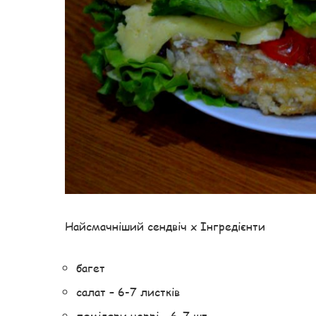
Найсмачніший сендвіч x Інгредієнти
багет
салат – 6-7 листків
помідори черрі – 6-7 шт.