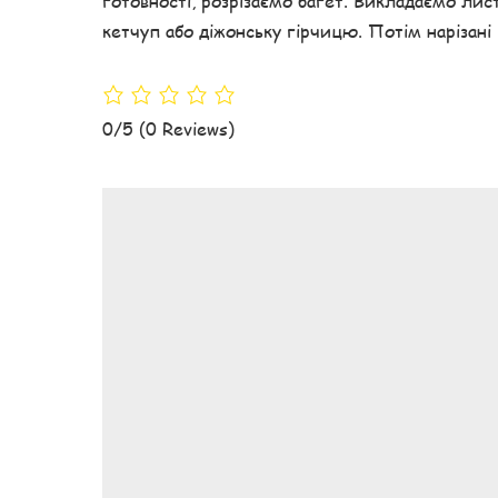
готовності, розрізаємо багет. Викладаємо лис
кетчуп або діжонську гірчицю. Потім нарізані 
0/5
(0 Reviews)