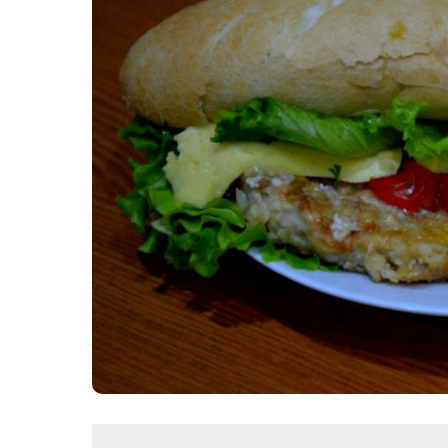
Картопля з м’ясом
Мясо по-французьки
Шинка
Рецепти із фаршу