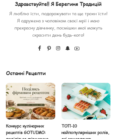
Здравствуйте!! Я Берегиня Традицій
Я люблю їсти, подорожувати та ще трохи їсти!
Я одружена з чоловіком своєї мрії і маю
прекрасну дівчинку, посмішки якої можуть
скрасити день будь-кого!
Останні Рецепти
Конкурс кулінарних
ТОП-10
рецептів GOTUIMO:
найпопулярніших ролів,