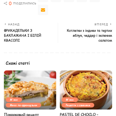
0
ПОДІЛИЛИСЬ
НАЗАД
ВПЕРЕД
ФРИКАДЕЛЬКИ З
Котлетки з індики та тертих
БАКЛАЖАНА І БІЛІЙ
яблук, чеддер і зеленим
КВАСОЛІ
салатом
Схожі статті
М'ясо
М'ясо
Мясо по-французьки
Рецепти з свинини
Покроковий рецепт
PASTEL DE CHOCLO –