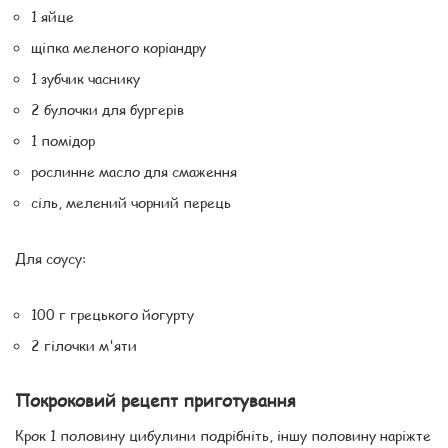
1 яйце
щіпка меленого коріандру
1 зубчик часнику
2 булочки для бургерів
1 помідор
рослинне масло для смаження
сіль, мелений чорний перець
Для соусу:
100 г грецького йогурту
2 гілочки м'яти
Покроковий рецепт приготування
Крок 1 половину цибулини подрібніть, іншу половину наріжте