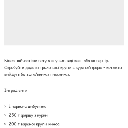
Кіноа найчастіше готують у вигляді каші або як гарнір.
Спробуйте додати трохи цієї крупи в курячий фарш – котлети
вийдуть більш м'якими і ніжними.
Інгредієнти
1 червона цибулина
250 г фаршу з курки
200 г вареної крупи киноа