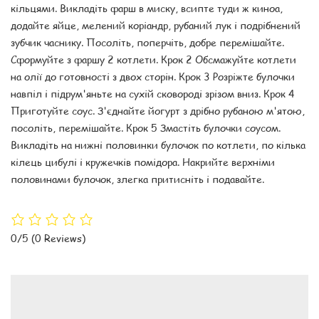
кільцями. Викладіть фарш в миску, всипте туди ж киноа,
додайте яйце, мелений коріандр, рубаний лук і подрібнений
зубчик часнику. Посоліть, поперчіть, добре перемішайте.
Сформуйте з фаршу 2 котлети. Крок 2 Обсмажуйте котлети
на олії до готовності з двох сторін. Крок 3 Розріжте булочки
навпіл і підрум'яньте на сухій сковороді зрізом вниз. Крок 4
Приготуйте соус. З'єднайте йогурт з дрібно рубаною м'ятою,
посоліть, перемішайте. Крок 5 Змастіть булочки соусом.
Викладіть на нижні половинки булочок по котлети, по кілька
кілець цибулі і кружечків помідора. Накрийте верхніми
половинами булочок, злегка притисніть і подавайте.
0/5
(0 Reviews)