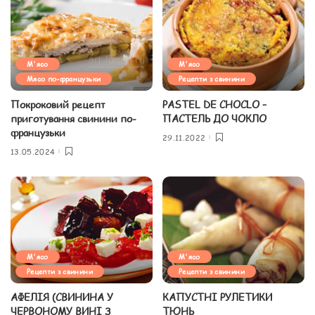
М'ясо
М'ясо
Мясо по-французьки
Рецепти з свинини
Покроковий рецепт
PASTEL DE CHOCLO –
приготування свинини по-
ПАСТЕЛЬ ДО ЧОКЛО
французьки
29.11.2022
13.05.2024
М'ясо
М'ясо
Рецепти з свинини
Рецепти з свинини
АФЕЛІЯ (СВИНИНА У
КАПУСТНІ РУЛЕТИКИ
ЧЕРВОНОМУ ВИНІ З
ТЮНЬ