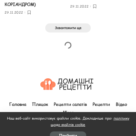
КОРІАНДРОМ)
29.11.2022
29.11.2022
Завантажити ще
Головна
Пляцок
Рецепти салатів
Рецепти
Відео
М’ясо
Наш веб-сайт використовує файли cookie. Докладніше про:
політику
щодо файлів cookie
© 2012–2026 Всі права захищено. Зроблено з
до людей.
Прийняти