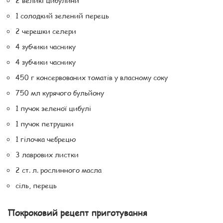
2 великі цибулини
1 солодкий зелений перець
2 черешки селери
4 зубчики часнику
4 зубчики часнику
450 г консервованих томатів у власному соку
750 мл курячого бульйону
1 пучок зеленої цибулі
1 пучок петрушки
1 гілочка чебрецю
3 лаврових листки
2 ст. л. рослинного масла
сіль, перець
Покроковий рецепт приготування