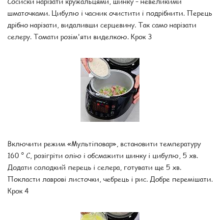
Сосиски нарізати кружальцями, шинку – невеликими
шматочками. Цибулю і часник очистити і подрібнити. Перець
дрібно нарізати, видаливши серцевину. Так само нарізати
селеру. Томати розім'яти виделкою. Крок 3
Включити режим «Мультіповар», встановити температуру
160 ° С, розігріти олію і обсмажити шинку і цибулю, 5 хв.
Додати солодкий перець і селера, готувати ще 5 хв.
Покласти лаврові листочки, чебрець і рис. Добре перемішати.
Крок 4