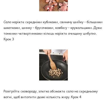
Сало наріжте середніми кубиками, свинячу шийку – більшими
шматками, шинку – брусочками, ковбасу – кружальцями. Дуже
тонкими четвертинками кілець наріжте очищену цибулю.
Крок 3
Розігрійте сковороду, злегка обсмажте сало на середньому
вогні, щоб витопити деякі кількість жиру. Крок 4