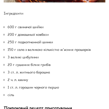
Інгредієнти
600 г свинячої шийки
200 г домашньої ковбаси
250 г подкопченной шинки
150 г сала з великою кількістю м'ясних прошарків
3 великі цибулини
20 г сушених білих грибів
3 ст. л. житнього борошна
2 ч. л. кмину
1 ст. л. горошин чорного перцю
сіль
Покроковий рецепт приготування