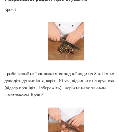
Крок 1
Гриби залийте 1 склянкою холодної води на 2 ч. Потім
доведіть до кипіння, варіть 10 хв., відкиньте на друшляк
(відвар процідіть і збережіть) і наріжте невеликими
шматочками. Крок 2