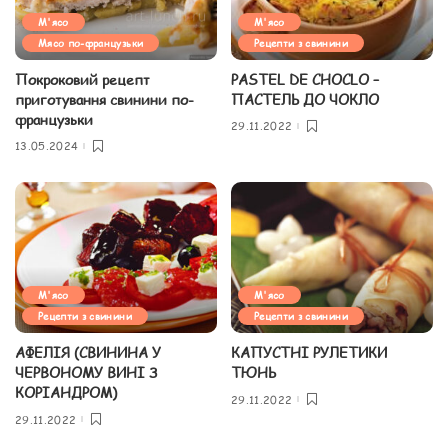
М'ясо
М'ясо
Мясо по-французьки
Рецепти з свинини
Покроковий рецепт
PASTEL DE CHOCLO –
приготування свинини по-
ПАСТЕЛЬ ДО ЧОКЛО
французьки
29.11.2022
13.05.2024
М'ясо
М'ясо
Рецепти з свинини
Рецепти з свинини
АФЕЛІЯ (СВИНИНА У
КАПУСТНІ РУЛЕТИКИ
ЧЕРВОНОМУ ВИНІ З
ТЮНЬ
КОРІАНДРОМ)
29.11.2022
29.11.2022