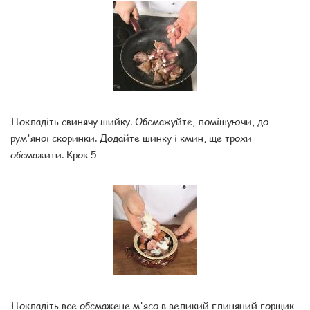
Покладіть свинячу шийку. Обсмажуйте, помішуючи, до
рум'яної скоринки. Додайте шинку і кмин, ще трохи
обсмажити. Крок 5
Покладіть все обсмажене м'ясо в великий глиняний горщик