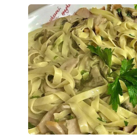
Картопля з м’ясом
Мясо по-французьки
Шинка
Рецепти із фаршу