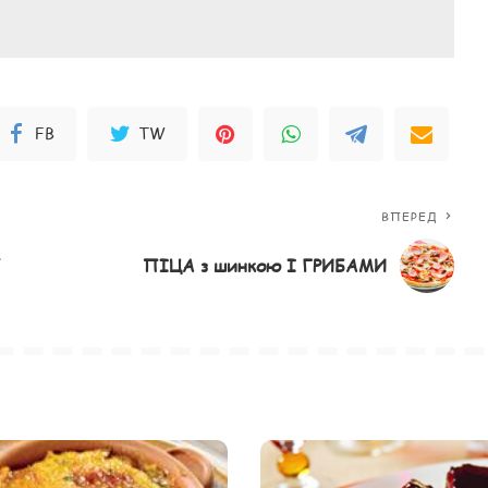
FB
TW
ВПЕРЕД
ПІЦА з шинкою І ГРИБАМИ