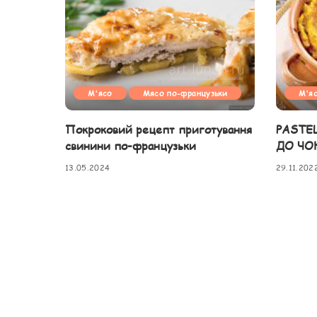
М'ясо
Мясо по-французьки
М'я
Покроковий рецепт приготування
PASTE
свинини по-французьки
ДО ЧО
13.05.2024
29.11.202