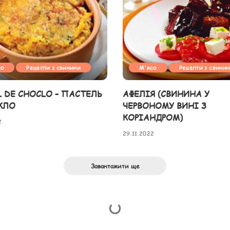
со
Рецепти з свинини
М'ясо
Рецепти з свини
L DE CHOCLO – ПАСТЕЛЬ
АФЕЛІЯ (СВИНИНА У
КЛО
ЧЕРВОНОМУ ВИНІ З
КОРІАНДРОМ)
2
29.11.2022
Завантажити ще