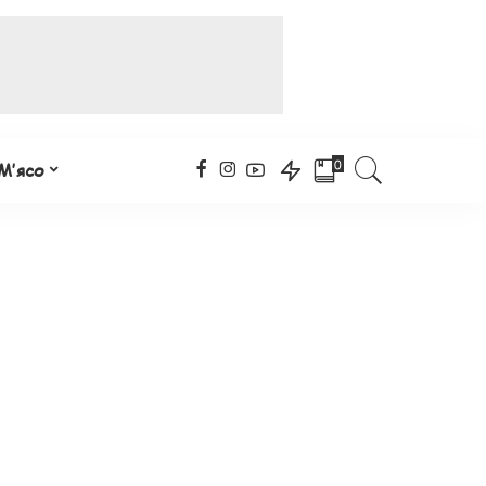
0
М’ясо