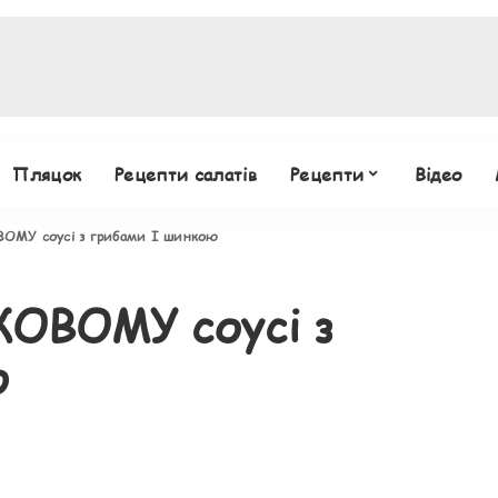
Пляцок
Рецепти салатів
Рецепти
Відео
ВОМУ соусі з грибами І шинкою
КОВОМУ соусі з
ю