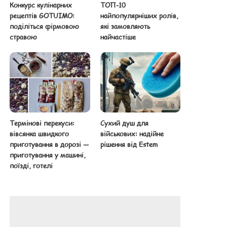
Конкурс кулінарних
ТОП-10
рецептів GOTUIMO:
найпопулярніших ролів,
поділіться фірмовою
які замовляють
стравою
найчастіше
Термінові перекуси:
Сухий душ для
вівсянка швидкого
військових: надійне
приготування в дорозі —
рішення від Estem
приготування у машині,
поїзді, готелі