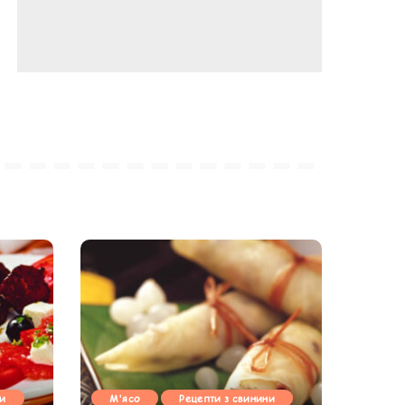
ни
М'ясо
Рецепти з свинини