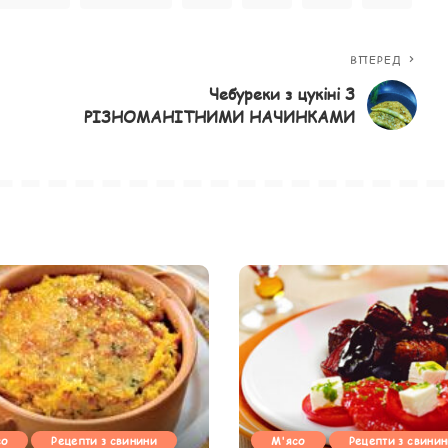
ВПЕРЕД
Чебуреки з цукіні З
РІЗНОМАНІТНИМИ НАЧИНКАМИ
со
Рецепти з свинини
М'ясо
Рецепти з свини