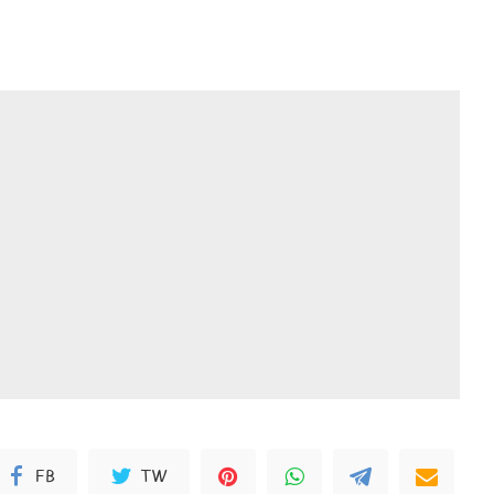
FB
TW