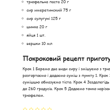
трюфельна паста 20 г
сир имеретинский 75 г
сир сулугуні 125 г
шинка 20 г
яйця 1 шт.
вершки 10 мл
Покроковий рецепт пригот
Крок 1 Беремо два види сиру і змішуємо з т
розгортаємо і додаємо суміш з пункту 1. Кро
сумішшю обмазуємо тісто. Крок 4 Заздалегідь р
до 260 градусів. Крок 5 Додаємо тонко наріза
трюфелем.