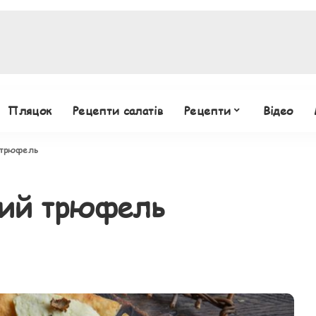
Пляцок
Рецепти салатів
Рецепти
Відео
 трюфель
ий трюфель