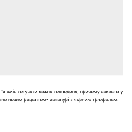
е їх вміє готувати кожна господиня, причому секрети у
лютно новим рецептом- хачапурі з чорним трюфелем.