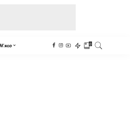
0
М’ясо