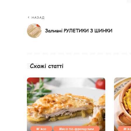
НАЗАД
Заливні РУЛЕТИКИ З ШИНКИ
Схожі статті
М'ясо
Мясо по-французьки
М'я