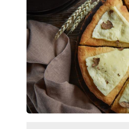
Картопля з м’ясом
Мясо по-французьки
Шинка
Рецепти із фаршу