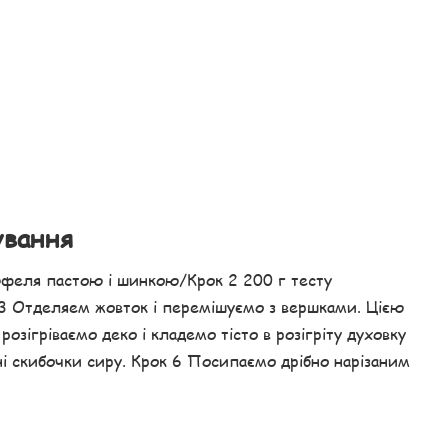
ування
рюфеля пастою і шинкою/Крок 2 200 г тесту
к 3 Отделяем жовток і перемішуємо з вершками. Цією
озігріваємо деко і кладемо тісто в розігріту духовку
ні скибочки сиру. Крок 6 Посипаємо дрібно нарізаним