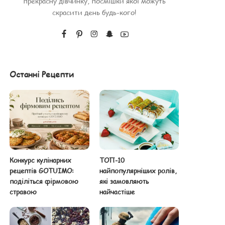
прекрасну дівчинку, посмішки якої можуть
скрасити день будь-кого!
Останні Рецепти
Конкурс кулінарних
ТОП-10
рецептів GOTUIMO:
найпопулярніших ролів,
поділіться фірмовою
які замовляють
стравою
найчастіше