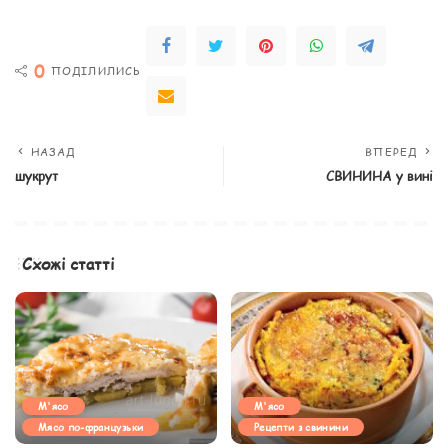
0
ПОДІЛИЛИСЬ
НАЗАД
ВПЕРЕД
шукрут
СВИНИНА у вині
Схожі статті
М'ясо
М'ясо
Мясо по-французьки
Рецепти з свинини