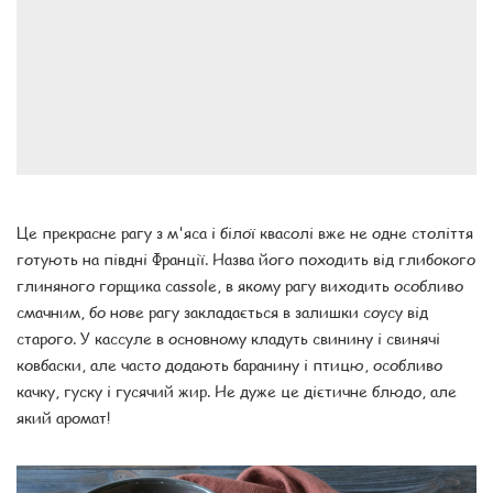
Це прекрасне рагу з м'яса і білої квасолі вже не одне століття
готують на півдні Франції. Назва його походить від глибокого
глиняного горщика cassole, в якому рагу виходить особливо
смачним, бо нове рагу закладається в залишки соусу від
старого. У кассуле в основному кладуть свинину і свинячі
ковбаски, але часто додають баранину і птицю, особливо
качку, гуску і гусячий жир. Не дуже це дієтичне блюдо, але
який аромат!