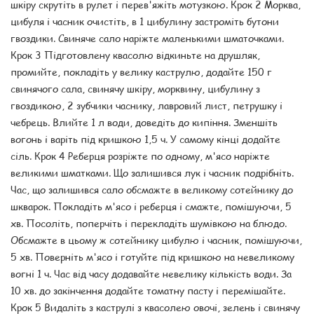
шкіру скрутіть в рулет і перев'яжіть мотузкою. Крок 2 Морква,
цибуля і часник очистіть, в 1 цибулину застроміть бутони
гвоздики. Свиняче сало наріжте маленькими шматочками.
Крок 3 Підготовлену квасолю відкиньте на друшляк,
промийте, покладіть у велику каструлю, додайте 150 г
свинячого сала, свинячу шкіру, морквину, цибулину з
гвоздикою, 2 зубчики часнику, лавровий лист, петрушку і
чебрець. Влийте 1 л води, доведіть до кипіння. Зменшіть
вогонь і варіть під кришкою 1,5 ч. У самому кінці додайте
сіль. Крок 4 Реберця розріжте по одному, м'ясо наріжте
великими шматками. Що залишився лук і часник подрібніть.
Час, що залишився сало обсмажте в великому сотейнику до
шкварок. Покладіть м'ясо і реберця і смажте, помішуючи, 5
хв. Посоліть, поперчіть і перекладіть шумівкою на блюдо.
Обсмажте в цьому ж сотейнику цибулю і часник, помішуючи,
5 хв. Поверніть м'ясо і готуйте під кришкою на невеликому
вогні 1 ч. Час від часу додавайте невелику кількість води. За
10 хв. до закінчення додайте томатну пасту і перемішайте.
Крок 5 Видаліть з каструлі з квасолею овочі, зелень і свинячу