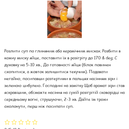
Розлити суп по глиняним або керамічним мисках. Розбити в
кожну миску яйце, поставити їх в розігріту до 170 & deg; C
духовку на 5-10 хв., До готовності яйця (білок повинен
схопитися, а жовток залишитися текучим). Подавати
негайно, посипавши розтертими в пальцях насінням зіри і
зеленою цибулею. Господині на замітку Щоб аромат зіри став
яскравішим, обсмажте насіння на сухій розігрітій сковорідці на
середньому вогні, струшуючи, 2-3 хв. Дайте їм трохи
охолонути, перш ніж посипати суп.