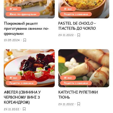
М'ясо
М'ясо
Мясо по-французьки
Рецепти з свинини
Покроковий рецепт
PASTEL DE CHOCLO –
приготування свинини по-
ПАСТЕЛЬ ДО ЧОКЛО
французьки
29.11.2022
13.05.2024
М'ясо
М'ясо
Рецепти з свинини
Рецепти з свинини
АФЕЛІЯ (СВИНИНА У
КАПУСТНІ РУЛЕТИКИ
ЧЕРВОНОМУ ВИНІ З
ТЮНЬ
КОРІАНДРОМ)
29.11.2022
29.11.2022