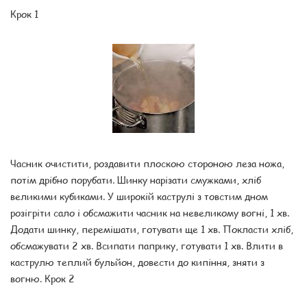
Крок 1
Часник очистити, роздавити плоскою стороною леза ножа,
потім дрібно порубати. Шинку нарізати смужками, хліб
великими кубиками. У широкій каструлі з товстим дном
розігріти сало і обсмажити часник на невеликому вогні, 1 хв.
Додати шинку, перемішати, готувати ще 1 хв. Покласти хліб,
обсмажувати 2 хв. Всипати паприку, готувати 1 хв. Влити в
каструлю теплий бульйон, довести до кипіння, зняти з
вогню. Крок 2