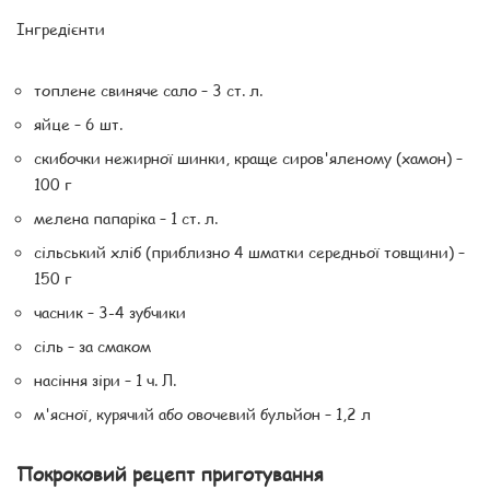
Інгредієнти
топлене свиняче сало – 3 ст. л.
яйце – 6 шт.
скибочки нежирної шинки, краще сиров'яленому (хамон) –
100 г
мелена папаріка – 1 ст. л.
сільський хліб (приблизно 4 шматки середньої товщини) –
150 г
часник – 3-4 зубчики
сіль – за смаком
насіння зіри – 1 ч. Л.
м'ясної, курячий або овочевий бульйон – 1,2 л
Покроковий рецепт приготування