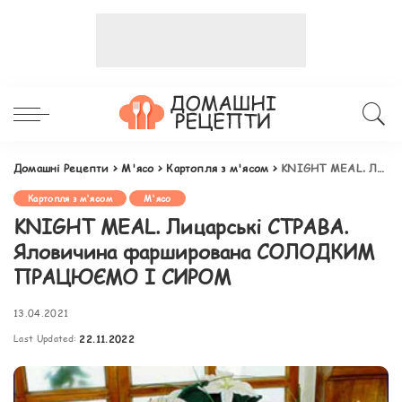
Домашні Рецепти
>
М'ясо
>
Картопля з м'ясом
>
KNIGHT MEAL. Лицарські СТРАВА. Яловичина фарширована СОЛОДКИМ ПРАЦЮЄМО І СИРОМ
Картопля з м'ясом
М'ясо
KNIGHT MEAL. Лицарські СТРАВА.
Яловичина фарширована СОЛОДКИМ
ПРАЦЮЄМО І СИРОМ
13.04.2021
Last Updated:
22.11.2022