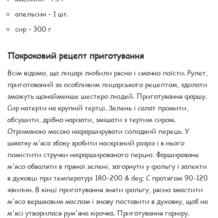
апельсин – 1 шт.
сир – 300 г
Покроковий рецепт приготування
Всім відомо, що лицарі любили рясно і смачно поїсти. Рулет,
приготований за особливим лицарського рецептом, здолати
зможуть щонайменше шестеро людей. Приготування фаршу.
Сир натерти на крупній тертці. Зелень і салат промити,
обсушити, дрібно нарізати, змішати з тертим сиром.
Отриманою масою нафарширувати солодкий перець. У
шматку м'яса збоку зробити наскрізний розріз і в нього
помістити стручки нафаршированого перцю. Фаршироване
м'ясо обваляти в пряної зелені, загорнути у фольгу і запекти
в духовці при температурі 180-200 & deg; С протягом 90-120
хвилин. В кінці приготування зняти фольгу, рясно змастити
м'ясо вершковим маслом і знову поставити в духовку, щоб на
м'ясі утворилася рум'яна кірочка. Приготування гарніру.