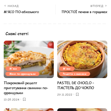
НАЗАД
ВПЕРЕД
М'ЯСО ПО-абхазького
ПРОСТОЇ печеня в горщиках
Схожі статті
М'ясо
М'ясо
Мясо по-французьки
Рецепти з свинини
Покроковий рецепт
PASTEL DE CHOCLO –
приготування свинини по-
ПАСТЕЛЬ ДО ЧОКЛО
французьки
29.11.2022
13.05.2024