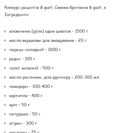
Конкурс рецептів & quot; Смачна британия & quot; x
Інгредієнти
яловичина (філе) один шматок – 1500 г
масло вершкове для змащування – 20 г
перець солодкий – 1000 г
редис – 100 г
салат зелений – 500 г
масло рослинне, для фритюру – 200-300 мл
помідори – 300-400 г
картопля – 400 г
кріп – 50 г
петрушка – 50 г
огірки – 300 г
маслини – 75 г