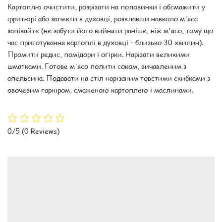
Картоплю очистити, розрізати на половинки і обсмажити у
фритюрі або запекти в духовці, розклавши навколо м'яса
запікайте (не забути його вийняти раніше, ніж м'ясо, тому що
час приготування картоплі в духовці – близько 30 хвилин).
Промити редис, помідори і огірки. Нарізати великими
шматками. Готове м'ясо полити соком, вичавленим з
апельсина. Подавати на стіл нарізаним товстими скибками з
овочевим гарніром, смаженою картоплею і маслинами.
0/5
(0 Reviews)