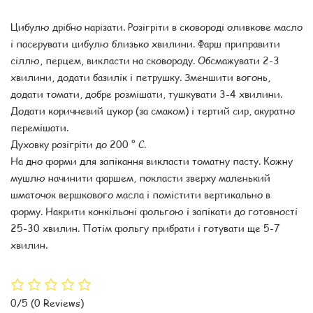
Цибулю дрібно нарізати. Розігріти в сковороді оливкове масло
і пасерувати цибулю близько хвилини. Фарш приправити
сіллю, перцем, викласти на сковороду. Обсмажувати 2-3
хвилини, додати базилік і петрушку. Зменшити вогонь,
додати томати, добре розмішати, тушкувати 3-4 хвилини.
Додати коричневий цукор (за смаком) і тертий сир, акуратно
перемішати.
Духовку розігріти до 200 ° С.
На дно форми для запікання викласти томатну пасту. Кожну
мушлю начинити фаршем, покласти зверху маленький
шматочок вершкового масла і помістити вертикально в
форму. Накрити конкільоні фольгою і запікати до готовності
25-30 хвилин. Потім фольгу прибрати і готувати ще 5-7
хвилин.
0/5
(0 Reviews)