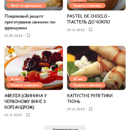
Мясо по-французьки
Рецепти з свинини
Покроковий рецепт
PASTEL DE CHOCLO –
приготування свинини по-
ПАСТЕЛЬ ДО ЧОКЛО
французьки
29.11.2022
13.05.2024
М'ясо
М'ясо
Рецепти з свинини
Рецепти з свинини
АФЕЛІЯ (СВИНИНА У
КАПУСТНІ РУЛЕТИКИ
ЧЕРВОНОМУ ВИНІ З
ТЮНЬ
КОРІАНДРОМ)
29.11.2022
29.11.2022
Завантажити ще