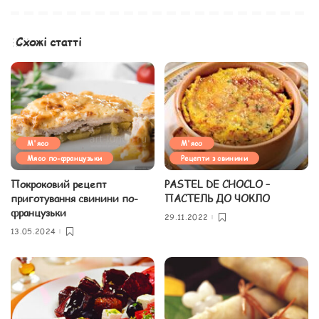
Схожі статті
М'ясо
М'ясо
Мясо по-французьки
Рецепти з свинини
Покроковий рецепт
PASTEL DE CHOCLO –
приготування свинини по-
ПАСТЕЛЬ ДО ЧОКЛО
французьки
29.11.2022
13.05.2024