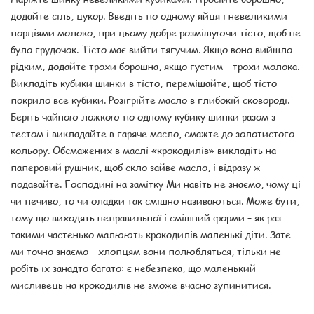
додайте сіль, цукор. Введіть по одному яйця і невеликими
порціями молоко, при цьому добре розмішуючи тісто, щоб не
було грудочок. Тісто має вийти тягучим. Якщо воно вийшло
рідким, додайте трохи борошна, якщо густим – трохи молока.
Викладіть кубики шинки в тісто, перемішайте, щоб тісто
покрило все кубики. Розігрійте масло в глибокій сковороді.
Беріть чайною ложкою по одному кубику шинки разом з
тестом і викладайте в гаряче масло, смажте до золотистого
кольору. Обсмажених в маслі «крокодилів» викладіть на
паперовий рушник, щоб скло зайве масло, і відразу ж
подавайте. Господині на замітку Ми навіть не знаємо, чому ці
чи печиво, то чи оладки так смішно називаються. Може бути,
тому що виходять неправильної і смішний форми – як раз
такими частенько малюють крокодилів маленькі діти. Зате
ми точно знаємо – хлопцям вони полюбляться, тільки не
робіть їх занадто багато: є небезпека, що маленький
мисливець на крокодилів не зможе вчасно зупинитися.