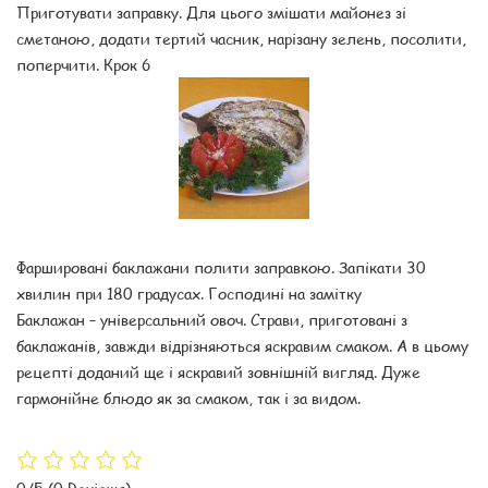
Приготувати заправку. Для цього змішати майонез зі
сметаною, додати тертий часник, нарізану зелень, посолити,
поперчити. Крок 6
Фаршировані баклажани полити заправкою. Запікати 30
хвилин при 180 градусах. Господині на замітку
Баклажан – універсальний овоч. Страви, приготовані з
баклажанів, завжди відрізняються яскравим смаком. А в цьому
рецепті доданий ще і яскравий зовнішній вигляд. Дуже
гармонійне блюдо як за смаком, так і за видом.
0/5
(0 Reviews)