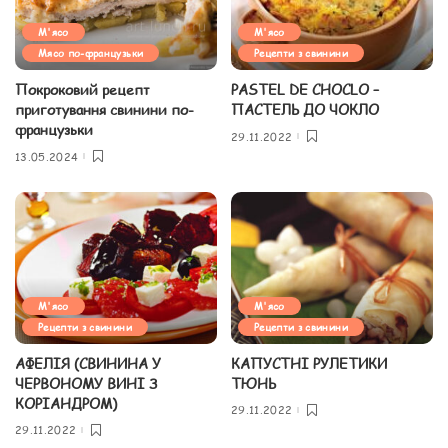
М'ясо
М'ясо
Мясо по-французьки
Рецепти з свинини
Покроковий рецепт
PASTEL DE CHOCLO –
приготування свинини по-
ПАСТЕЛЬ ДО ЧОКЛО
французьки
29.11.2022
13.05.2024
М'ясо
М'ясо
Рецепти з свинини
Рецепти з свинини
АФЕЛІЯ (СВИНИНА У
КАПУСТНІ РУЛЕТИКИ
ЧЕРВОНОМУ ВИНІ З
ТЮНЬ
КОРІАНДРОМ)
29.11.2022
29.11.2022