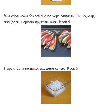
Між смужками баклажана по черзі укласти шинку, сир,
помідори, нарізані кружальцями. Крок 4
Перекласти на деко, змащене олією. Крок 5