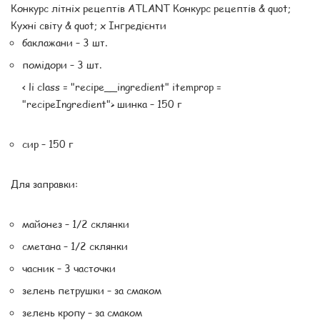
Конкурс літніх рецептів ATLANT Конкурс рецептів & quot;
Кухні світу & quot; x Інгредієнти
баклажани – 3 шт.
помідори – 3 шт.
< li class = "recipe__ingredient" itemprop =
"recipeIngredient"> шинка – 150 г
сир – 150 г
Для заправки:
майонез – 1/2 склянки
сметана – 1/2 склянки
часник – 3 часточки
зелень петрушки – за смаком
зелень кропу – за смаком