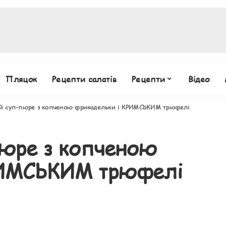
Пляцок
Рецепти салатів
Рецепти
Відео
й суп-пюре з копченою фрикадельки і КРИМСЬКИМ трюфелі
юре з копченою
РИМСЬКИМ трюфелі