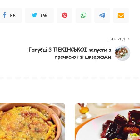
FB
TW
ВПЕРЕД
Голубці З ПЕКІНСЬКОЇ капусти з
гречкою і зі шкварками