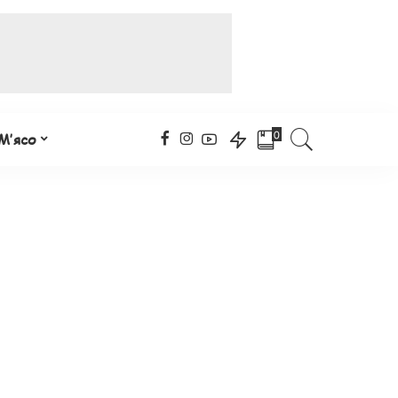
0
М’ясо