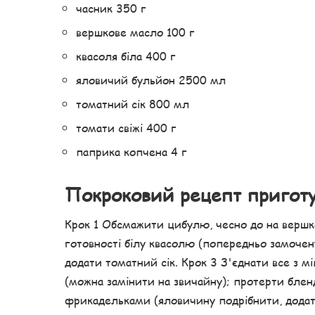
часник 350 г
вершкове масло 100 г
квасоля біла 400 г
яловичий бульйон 2500 мл
томатний сік 800 мл
томати свіжі 400 г
паприка копчена 4 г
Покроковий рецепт пригот
Крок 1 Обсмажити цибулю, чесно до на вершк
готовності білу квасолю (попередньо замочен
додати томатний сік. Крок 3 З'єднати все з 
(можна замінити на звичайну); протерти блен
фрикадельками (яловичину подрібнити, додати