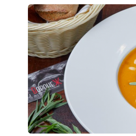
Картопля з м’ясом
Мясо по-французьки
Шинка
Рецепти із фаршу