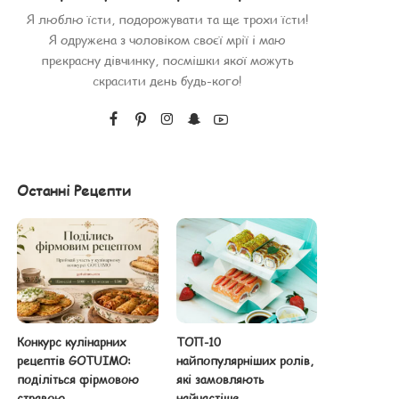
Я люблю їсти, подорожувати та ще трохи їсти!
Я одружена з чоловіком своєї мрії і маю
прекрасну дівчинку, посмішки якої можуть
скрасити день будь-кого!
Останні Рецепти
Конкурс кулінарних
ТОП-10
рецептів GOTUIMO:
найпопулярніших ролів,
поділіться фірмовою
які замовляють
стравою
найчастіше