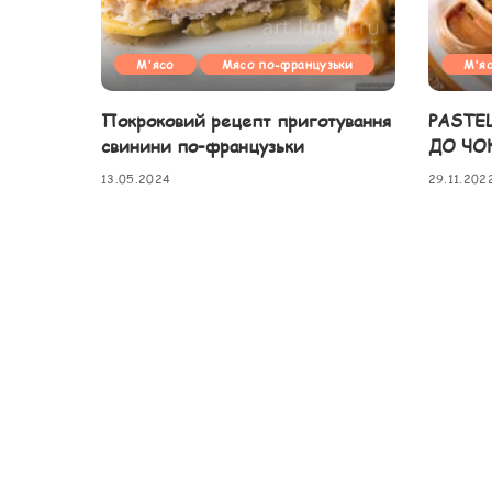
М'ясо
Мясо по-французьки
М'я
Покроковий рецепт приготування
PASTE
свинини по-французьки
ДО ЧО
13.05.2024
29.11.202