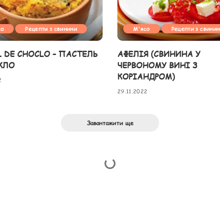
со
Рецепти з свинини
М'ясо
Рецепти з свини
L DE CHOCLO – ПАСТЕЛЬ
АФЕЛІЯ (СВИНИНА У
КЛО
ЧЕРВОНОМУ ВИНІ З
КОРІАНДРОМ)
2
29.11.2022
Завантажити ще