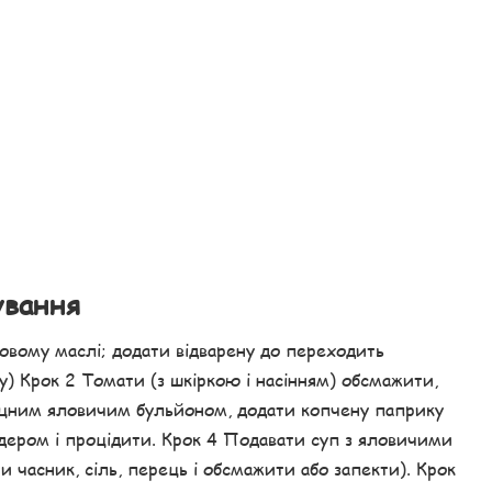
ування
овому маслі; додати відварену до переходить
у) Крок 2 Томати (з шкіркою і насінням) обсмажити,
міцним яловичим бульйоном, додати копчену паприку
дером і процідити. Крок 4 Подавати суп з яловичими
 часник, сіль, перець і обсмажити або запекти). Крок