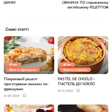
ШИНКУ
СВИНИНА ПО старовинному
англійському РЕЦЕПТОМ
Схожі статті
М'ясо
М'ясо
Мясо по-французьки
Рецепти з свинини
Покроковий рецепт
PASTEL DE CHOCLO –
приготування свинини по-
ПАСТЕЛЬ ДО ЧОКЛО
французьки
29.11.2022
13.05.2024