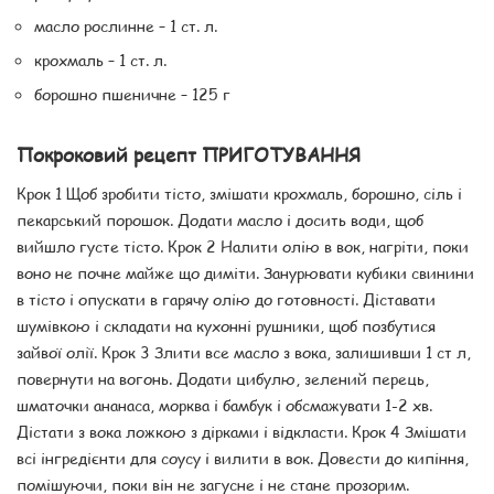
масло рослинне – 1 ст. л.
крохмаль – 1 ст. л.
борошно пшеничне – 125 г
Покроковий рецепт ПРИГОТУВАННЯ
Крок 1 Щоб зробити тісто, змішати крохмаль, борошно, сіль і
пекарський порошок. Додати масло і досить води, щоб
вийшло густе тісто. Крок 2 Налити олію в вок, нагріти, поки
воно не почне майже що диміти. Занурювати кубики свинини
в тісто і опускати в гарячу олію до готовності. Діставати
шумівкою і складати на кухонні рушники, щоб позбутися
зайвої олії. Крок 3 Злити все масло з вока, залишивши 1 ст л,
повернути на вогонь. Додати цибулю, зелений перець,
шматочки ананаса, морква і бамбук і обсмажувати 1-2 хв.
Дістати з вока ложкою з дірками і відкласти. Крок 4 Змішати
всі інгредієнти для соусу і вилити в вок. Довести до кипіння,
помішуючи, поки він не загусне і не стане прозорим.