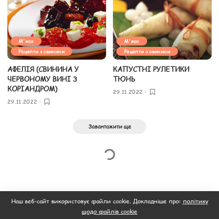
М'ясо
М'ясо
Рецепти з свинини
Рецепти з свинини
АФЕЛІЯ (СВИНИНА У
КАПУСТНІ РУЛЕТИКИ
ЧЕРВОНОМУ ВИНІ З
ТЮНЬ
КОРІАНДРОМ)
29.11.2022
29.11.2022
Завантажити ще
Наш веб-сайт використовує файли cookie. Докладніше про:
політику
щодо файлів cookie