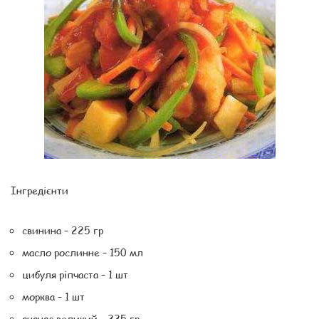
Інгредієнти
свинина – 225 гр
масло рослинне – 150 мл
цибуля ріпчаста – 1 шт
морква – 1 шт
ананас великий – 225 гр