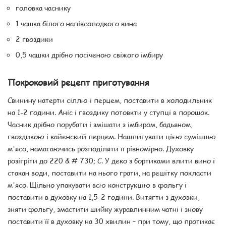
головка часнику
1 чашка білого напівсолодкого вина
2 гвоздики
0,5 чашки дрібно посіченою свіжого імбиру
Покроковий рецепт приготування
Свинину натерти сіллю і перцем, поставити в холодильник
на 1-2 години. Аніс і гвоздику потовкти у ступці в порошок.
Часник дрібно порубати і змішати з імбиром, бадьяном,
гвоздикою і кайенский перцем. Нашпигувати цією сумішшю
м'ясо, намагаючись розподіляти її рівномірно. Духовку
розігріти до 220 & # 730; С. У деко з бортиками влити вино і
стакан води, поставити на нього грати, на решітку покласти
м'ясо. Щільно упакувати всю конструкцію в фольгу і
поставити в духовку на 1,5-2 години. Витягти з духовки,
зняти фольгу, змастити шийку журавлинним чатні і знову
поставити її в духовку на 30 хвилин – при тому, що протикає