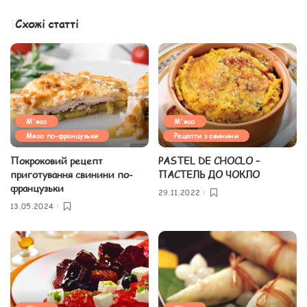
Схожі статті
М'ясо
М'ясо
Мясо по-французьки
Рецепти з свинини
Покроковий рецепт
PASTEL DE CHOCLO –
приготування свинини по-
ПАСТЕЛЬ ДО ЧОКЛО
французьки
29.11.2022
13.05.2024