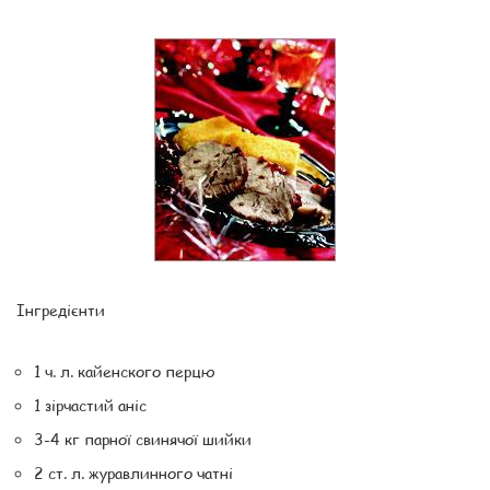
Інгредієнти
1 ч. л. кайенского перцю
1 зірчастий аніс
3-4 кг парної свинячої шийки
2 ст. л. журавлинного чатні