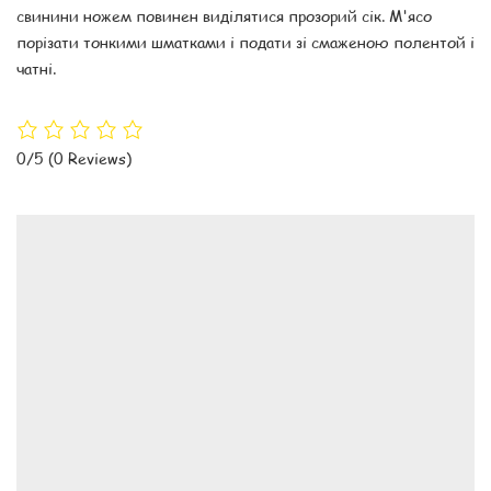
свинини ножем повинен виділятися прозорий сік. М'ясо
порізати тонкими шматками і подати зі смаженою полентой і
чатні.
0/5
(0 Reviews)