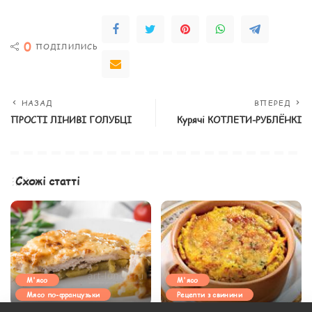
0
ПОДІЛИЛИСЬ
НАЗАД
ВПЕРЕД
ПРОСТІ ЛІНИВІ ГОЛУБЦІ
Курячі КОТЛЕТИ-РУБЛЁНКІ
Схожі статті
М'ясо
М'ясо
Мясо по-французьки
Рецепти з свинини