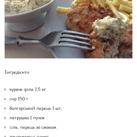
Інгредієнти
куряче філе 1,5 кг
сир 150 г
болгарський перець 1 шт.
петрушка 1 пучок
сіль, перець за смаком
панірувальні сухарі