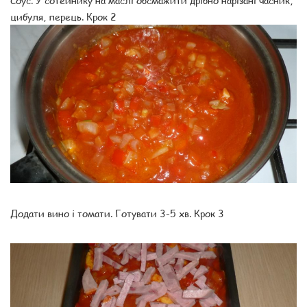
Соус. У сотейнику на маслі обсмажити дрібно нарізані часник,
цибуля, перець. Крок 2
Додати вино і томати. Готувати 3-5 хв. Крок 3