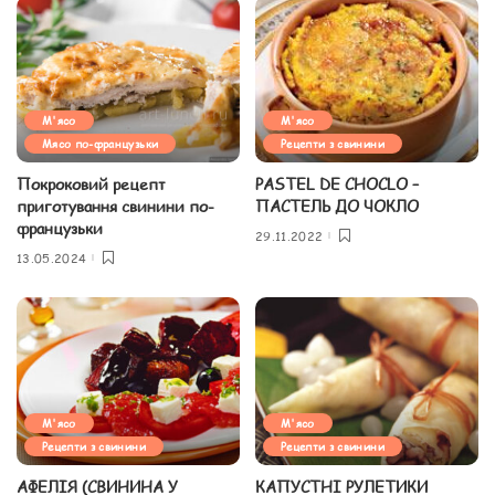
М'ясо
М'ясо
Мясо по-французьки
Рецепти з свинини
Покроковий рецепт
PASTEL DE CHOCLO –
приготування свинини по-
ПАСТЕЛЬ ДО ЧОКЛО
французьки
29.11.2022
13.05.2024
М'ясо
М'ясо
Рецепти з свинини
Рецепти з свинини
АФЕЛІЯ (СВИНИНА У
КАПУСТНІ РУЛЕТИКИ