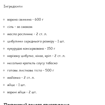
Інгредієнти
варена свинина – 600 г
сіль – за смаком
масло рослинне – 2 ст. л.
цибулини середнього розміру – 1 шт.
кукурудза консервована – 150 г
нарізану цибулю, кінза, кріп – 2 ст. л.
несолько крапель соусу табаско
готове листкове тісто – 500 г
майонез – 2 ст. л.
яйце – 1 шт.
варені яйця – 2 шт.
Покроковий рецепт приготування