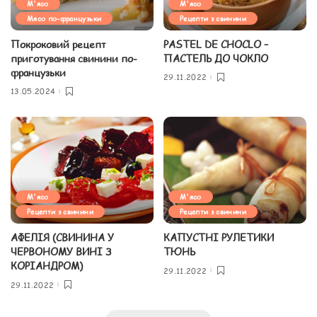
М'ясо
М'ясо
Мясо по-французьки
Рецепти з свинини
Покроковий рецепт
PASTEL DE CHOCLO –
приготування свинини по-
ПАСТЕЛЬ ДО ЧОКЛО
французьки
29.11.2022
13.05.2024
М'ясо
М'ясо
Рецепти з свинини
Рецепти з свинини
АФЕЛІЯ (СВИНИНА У
КАПУСТНІ РУЛЕТИКИ
ЧЕРВОНОМУ ВИНІ З
ТЮНЬ
КОРІАНДРОМ)
29.11.2022
29.11.2022