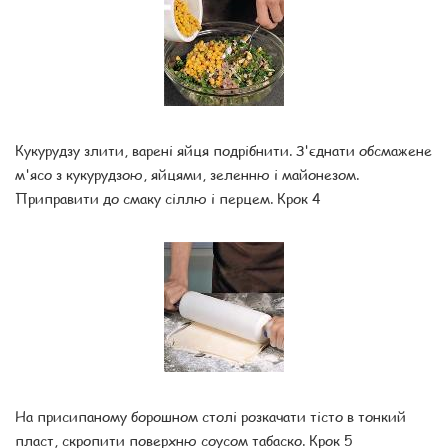
Кукурудзу злити, варені яйця подрібнити. З'єднати обсмажене
м'ясо з кукурудзою, яйцями, зеленню і майонезом.
Приправити до смаку сіллю і перцем. Крок 4
На присипаному борошном столі розкачати тісто в тонкий
пласт, скропити поверхню соусом табаско. Крок 5