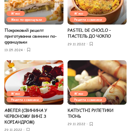
М'ясо
М'ясо
Мясо по-французьки
Рецепти з свинини
Покроковий рецепт
PASTEL DE CHOCLO –
приготування свинини по-
ПАСТЕЛЬ ДО ЧОКЛО
французьки
29.11.2022
13.05.2024
М'ясо
М'ясо
Рецепти з свинини
Рецепти з свинини
АФЕЛІЯ (СВИНИНА У
КАПУСТНІ РУЛЕТИКИ
ЧЕРВОНОМУ ВИНІ З
ТЮНЬ
КОРІАНДРОМ)
29.11.2022
29.11.2022