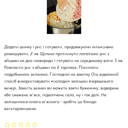
Додати шинку і рис і готувати, продовжуючи інтенсивно
розмішувати, 2 хв. Щільно притиснути лопаткою рис з
яйцями на дно сковороди і готувати на середньому вогні 3 хв.
Розкласти рис з яйцями по 2 тарілках. Посипати
подрібненою зеленню. Господині на замітку Ось відмінний
спосіб використовувати «солодкі» залишки вчорашнього
вечері. Замість шинки ви можете взяти буженину, відварене
або смажене м'ясо, підкопчене сало, ну і так далі. Не
залишилося нічого м'ясного – зробіть це блюдо
вегетаріанським.