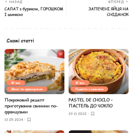
НАЗАД
ВПЕРЕД
САЛАТ з буряком, ГОРОШКОМ
ЗАПЕЧЕНІ ЯЙЦЯ НА
І шинкою
СНІДАНОК
Схожі статті
М'ясо
М'ясо
Мясо по-французьки
Рецепти з свинини
Покроковий рецепт
PASTEL DE CHOCLO –
приготування свинини по-
ПАСТЕЛЬ ДО ЧОКЛО
французьки
29.11.2022
13.05.2024