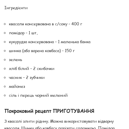
Інгредієнти
квасоля консервована в с/соку – 400 г
помідор – 1 шт,
кукурудза консервована – 1 маленька банка
шинка (або варена ковбаса) – 150 г
зелень
хліб білий – 2 скибочки
часник – 2 зубчики
майонез
сіль і перець чорний мелений
Покроковий рецепт ПРИГОТУВАННЯ
З квасолі злити рідину. Можна використовувати відварну
квасоля. Шинку або ковбасу порізати соломкою. Помідор