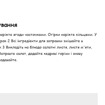
ування
 наріжте ягоди часточками. Огірки наріжте кільцями. У
Крок 2 Всі інгредієнти для заправки змішайте в
ок 3 Викладіть на блюдо салатні листя, листя м'яти,
аправте салат, додайте кедрові горіхи і знову
одавайте.