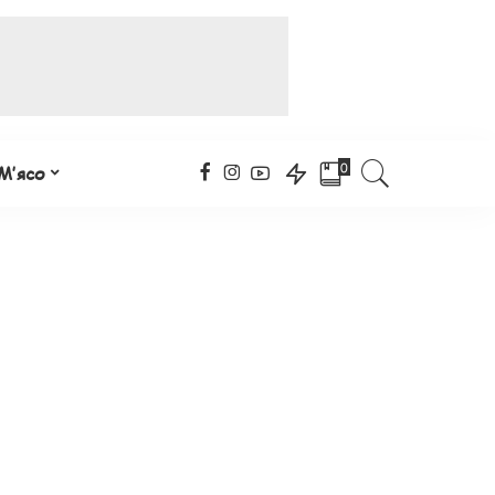
0
М’ясо