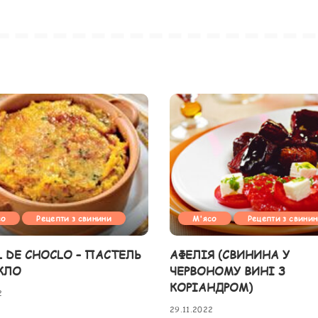
со
Рецепти з свинини
М'ясо
Рецепти з свини
L DE CHOCLO – ПАСТЕЛЬ
АФЕЛІЯ (СВИНИНА У
КЛО
ЧЕРВОНОМУ ВИНІ З
КОРІАНДРОМ)
2
29.11.2022