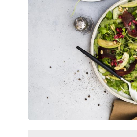
Картопля з м’ясом
Мясо по-французьки
Шинка
Рецепти із фаршу