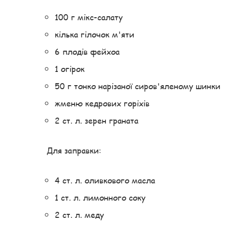
100 г мікс-салату
кілька гілочок м'яти
6 плодів фейхоа
1 огірок
50 г тонко нарізаної сиров'яленому шинки
жменю кедрових горіхів
2 ст. л. зерен граната
Для заправки:
4 ст. л. оливкового масла
1 ст. л. лимонного соку
2 ст. л. меду