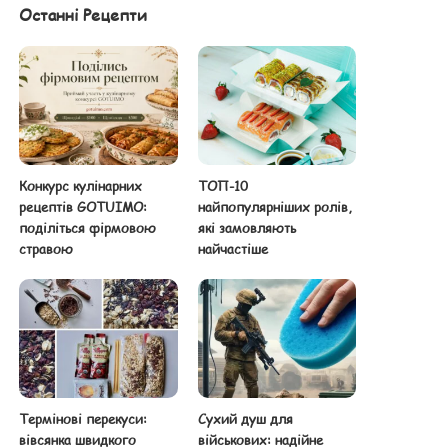
Останні Рецепти
Конкурс кулінарних
ТОП-10
рецептів GOTUIMO:
найпопулярніших ролів,
поділіться фірмовою
які замовляють
стравою
найчастіше
Термінові перекуси:
Сухий душ для
вівсянка швидкого
військових: надійне