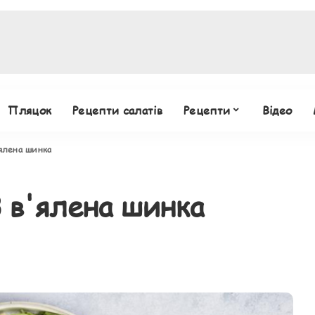
Пляцок
Рецепти салатів
Рецепти
Відео
ялена шинка
 в'ялена шинка