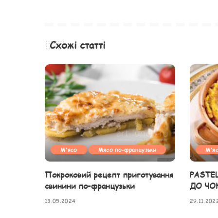
Схожі статті
М'ясо
Мясо по-французьки
М'я
Покроковий рецепт приготування
PASTE
свинини по-французьки
ДО ЧО
13.05.2024
29.11.202