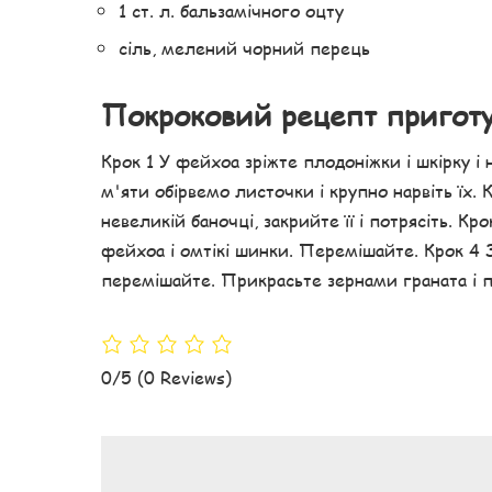
1 ст. л. бальзамічного оцту
сіль, мелений чорний перець
Покроковий рецепт пригот
Крок 1 У фейхоа зріжте плодоніжки і шкірку і
м'яти обірвемо листочки і крупно нарвіть їх. 
невеликій баночці, закрийте її і потрясіть. Кр
фейхоа і омтікі шинки. Перемішайте. Крок 4 З
перемішайте. Прикрасьте зернами граната і п
0/5
(0 Reviews)