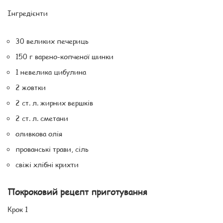
Інгредієнти
30 великих печериць
150 г варено-копченої шинки
1 невелика цибулина
2 жовтки
2 ст. л. жирних вершків
2 ст. л. сметани
оливкова олія
прованські трави, сіль
свіжі хлібні крихти
Покроковий рецепт приготування
Крок 1