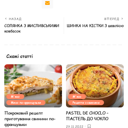
НАЗАД
ВПЕРЕД
СОЛЯНКА З МИСЛИВСЬКИМИ
ШИНКА НА КІСТКИ З шавлією
ковбасок
Схожі статті
М'ясо
М'ясо
Мясо по-французьки
Рецепти з свинини
Покроковий рецепт
PASTEL DE CHOCLO –
приготування свинини по-
ПАСТЕЛЬ ДО ЧОКЛО
французьки
29.11.2022