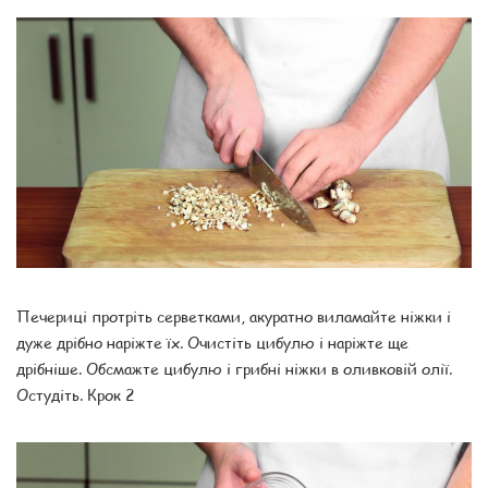
Печериці протріть серветками, акуратно виламайте ніжки і
дуже дрібно наріжте їх. Очистіть цибулю і наріжте ще
дрібніше. Обсмажте цибулю і грибні ніжки в оливковій олії.
Остудіть. Крок 2