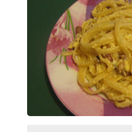
Картопля з м’ясом
Мясо по-французьки
Шинка
Рецепти із фаршу