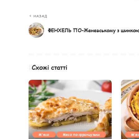
НАЗАД
ФЕНХЕЛЬ ПО-Женевському з шинко
Схожі статті
М'ясо
Мясо по-французьки
М'я