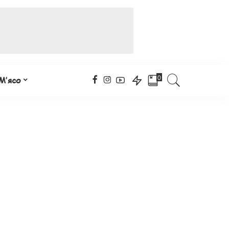
0
М’ясо