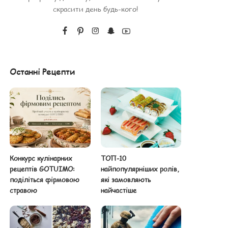
скрасити день будь-кого!
Останні Рецепти
Конкурс кулінарних
ТОП-10
рецептів GOTUIMO:
найпопулярніших ролів,
поділіться фірмовою
які замовляють
стравою
найчастіше