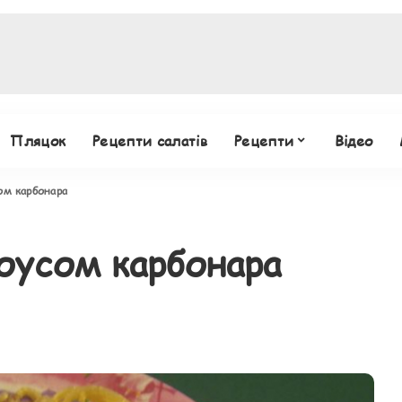
Пляцок
Рецепти салатів
Рецепти
Відео
м карбонара
усом карбонара