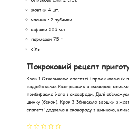
жовтки 4 шт.
часник • 2 зубчики
вершки 225 мл
пармезан 75 г
сіль
Покроковий рецепт пригот
Крок 1 Отвариваем спагетті і промиваємо їх 
подрібнюємо. Розігріваємо в сковороді оливк
прибираємо його з сковороди. Далі обсмажує
шинку (бекон). Крок 3 Збиваємо вершки з жов
спагетті додаємо в сковороду з шинкою, влива