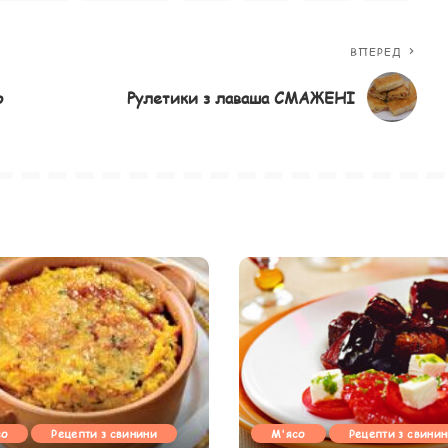
ВПЕРЕД
ю
Рулетики з лаваша СМАЖЕНІ
со
Рецепти з свинини
М'ясо
Рецепти з свини