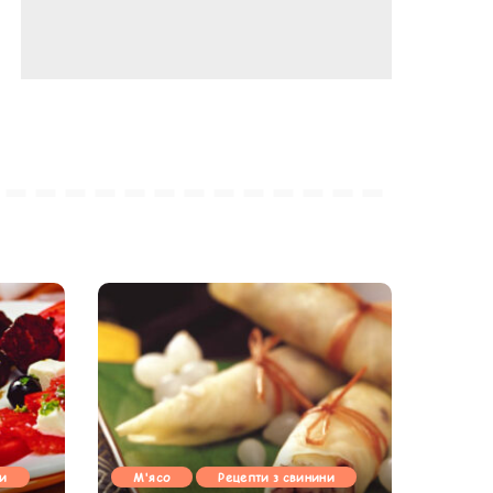
ни
М'ясо
Рецепти з свинини