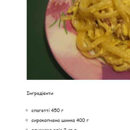
Інгредієнти
спагетті 450 г
сирокопчена шинка 400 г
оливкова олія 2 ст.л.