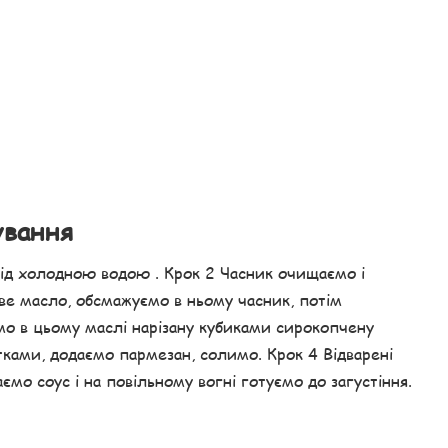
ування
під холодною водою . Крок 2 Часник очищаємо і
ове масло, обсмажуємо в ньому часник, потім
мо в цьому маслі нарізану кубиками сирокопчену
тками, додаємо пармезан, солимо. Крок 4 Відварені
ємо соус і на повільному вогні готуємо до загустіння.