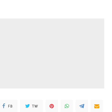
FB
TW