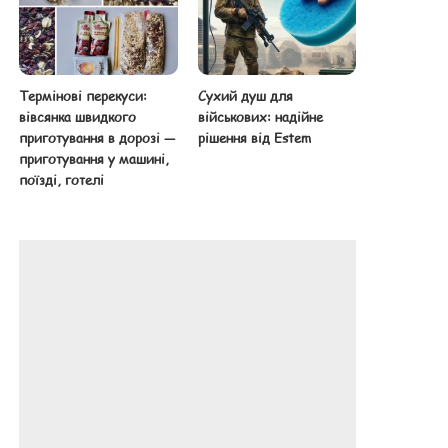
Термінові перекуси:
Сухий душ для
вівсянка швидкого
військових: надійне
приготування в дорозі —
рішення від Estem
приготування у машині,
поїзді, готелі