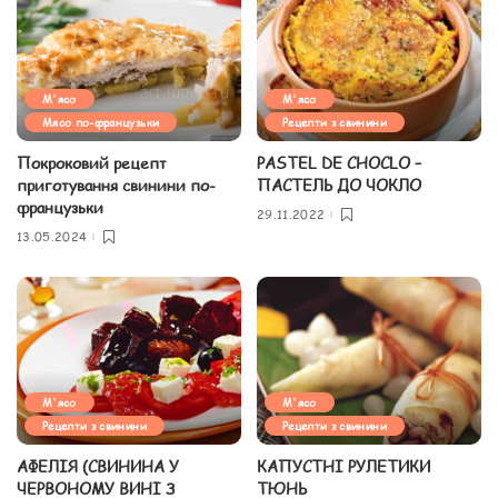
М'ясо
М'ясо
Мясо по-французьки
Рецепти з свинини
Покроковий рецепт
PASTEL DE CHOCLO –
приготування свинини по-
ПАСТЕЛЬ ДО ЧОКЛО
французьки
29.11.2022
13.05.2024
М'ясо
М'ясо
Рецепти з свинини
Рецепти з свинини
АФЕЛІЯ (СВИНИНА У
КАПУСТНІ РУЛЕТИКИ
ЧЕРВОНОМУ ВИНІ З
ТЮНЬ