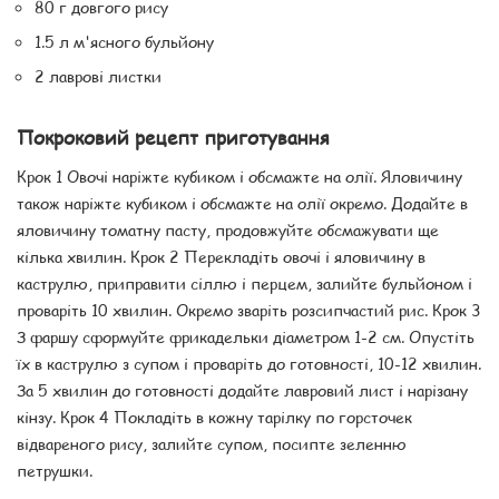
80 г довгого рису
1.5 л м'ясного бульйону
2 лаврові листки
Покроковий рецепт приготування
Крок 1 Овочі наріжте кубиком і обсмажте на олії. Яловичину
також наріжте кубиком і обсмажте на олії окремо. Додайте в
яловичину томатну пасту, продовжуйте обсмажувати ще
кілька хвилин. Крок 2 Перекладіть овочі і яловичину в
каструлю, приправити сіллю і перцем, залийте бульйоном і
проваріть 10 хвилин. Окремо зваріть розсипчастий рис. Крок 3
З фаршу сформуйте фрикадельки діаметром 1-2 см. Опустіть
їх в каструлю з супом і проваріть до готовності, 10-12 хвилин.
За 5 хвилин до готовності додайте лавровий лист і нарізану
кінзу. Крок 4 Покладіть в кожну тарілку по горсточек
відвареного рису, залийте супом, посипте зеленню
петрушки.