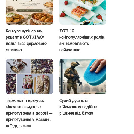
Конкурс кулінарних
ТОП-10
рецептів GOTUIMO:
найпопулярніших ролів,
поділіться фірмовою
які замовляють
стравою
найчастіше
Термінові перекуси:
Сухий душ для
вівсянка швидкого
військових: надійне
приготування в дорозі —
рішення від Estem
приготування у машині,
поїзді, готелі