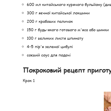
600 мл китайського курячого бульйону (див
300 г яєчної китайської локшини
200 г крабових паличок
150 г будь-якого готового м'яса або шинки
100 г великих листя шпинату
4-5 пір'я зеленої цибулі
соєвий соус для подачі
Покроковий рецепт пригот
Крок 1