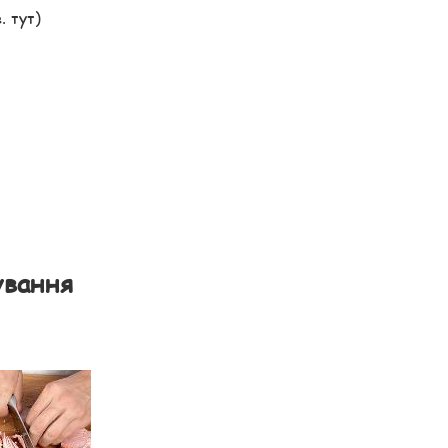
. тут)
ування