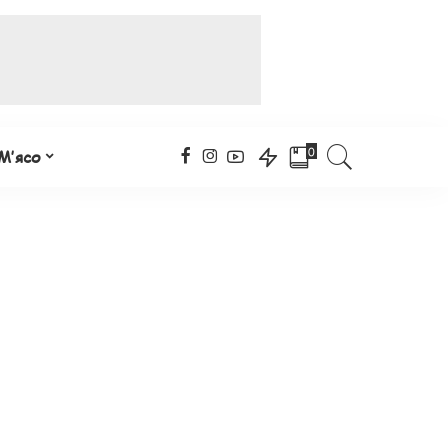
0
М’ясо