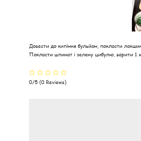
Довести до кипіння бульйон, покласти локшину
Покласти шпинат і зелену цибулю, варити 1 х
0/5
(0 Reviews)