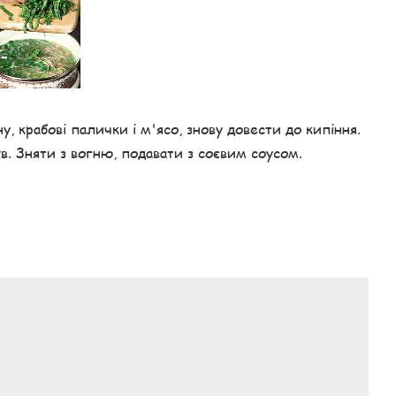
, крабові палички і м'ясо, знову довести до кипіння.
в. Зняти з вогню, подавати з соєвим соусом.