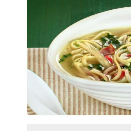
Картопля з м’ясом
Мясо по-французьки
Шинка
Рецепти із фаршу