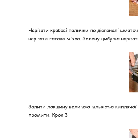
Нарізати крабові палички по діагоналі шмат
нарізати готове м'ясо. Зелену цибулю наріза
Залити локшину великою кількістю киплячої во
промити. Крок 3