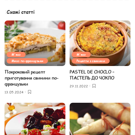
Схожі статті
М'ясо
М'ясо
Мясо по-французьки
Рецепти з свинини
Покроковий рецепт
PASTEL DE CHOCLO –
приготування свинини по-
ПАСТЕЛЬ ДО ЧОКЛО
французьки
29.11.2022
13.05.2024