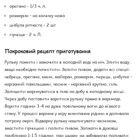
орегано – 1/3 ч. л.
розмарин – на кінчику ножа
цибуля ріпчаста – 2 шт
гірчиця – 2 ч. Л.
Покроковий рецепт приготування
Рульку помити і замочити в холодній воді на ніч. Злити воду,
якщо необхідно почистити. Залити пивом, додати всі спеції:
чебрець, орегано, кмин, майоран, розмарин, перець, цибулю –
нарізаний півкільцями, часник – нарізаний крупно, сіль.
Залишити маринуватися в пиві на добу в холодному місці.
Через добу поставити варитися рульку прямо в маринаді.
Варити години 3-4 на дуже повільному вогні до м’якого
стану. У процесі варіння у міру википання рідини я доливала
потроху окріп. Відварну рульку нашпигувати часником,
змастити гірчицею і полити пивом. Запікати в духовці
приблизно 1-1,5 години, при цьому, не забуваючи поливати