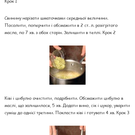
Крок 1
Свинину нарізати шматочками середньої величини.
Посолити, поперчити і обсмажити в 2 ст. л. розігрітого
масла, по 7 хв. з обох сторін. Залишити в теплі. Крок 2
Ківі і цибулю очистити, подрібнити. Обсмажити цибулю в
маслі, що залишилося, 5 хв. Додати вино, сік і цукор, уварити
суміш до однієї третини. Покласти ківі і готувати 4 хв. Крок 3