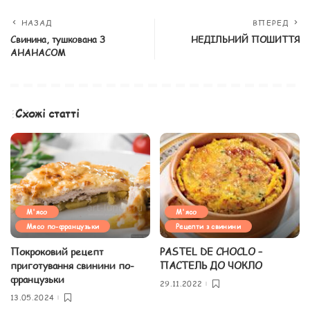
НАЗАД
ВПЕРЕД
Свинина, тушкована З
НЕДІЛЬНИЙ ПОШИТТЯ
АНАНАСОМ
Схожі статті
М'ясо
М'ясо
Мясо по-французьки
Рецепти з свинини
Покроковий рецепт
PASTEL DE CHOCLO –
приготування свинини по-
ПАСТЕЛЬ ДО ЧОКЛО
французьки
29.11.2022
13.05.2024