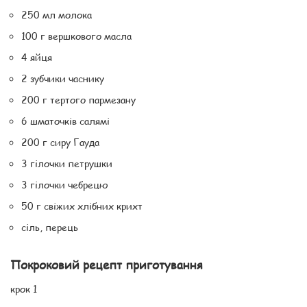
250 мл молока
100 г вершкового масла
4 яйця
2 зубчики часнику
200 г тертого пармезану
6 шматочків салямі
200 г сиру Гауда
3 гілочки петрушки
3 гілочки чебрецю
50 г свіжих хлібних крихт
сіль, перець
Покроковий рецепт приготування
крок 1