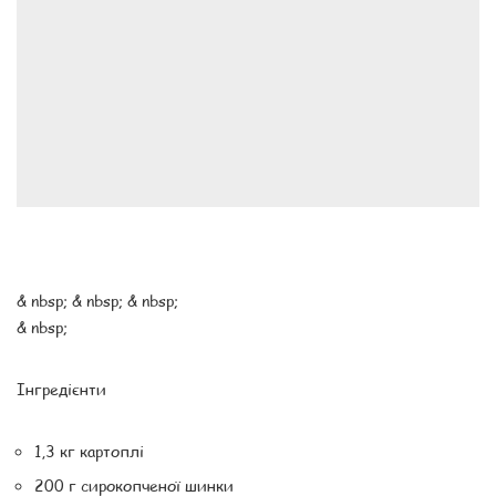
& nbsp; & nbsp; & nbsp;
& nbsp;
Інгредієнти
1,3 кг картоплі
200 г сирокопченої шинки