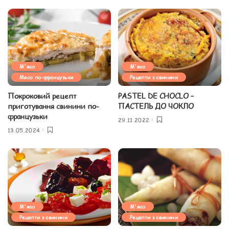
М'ясо
М'ясо
Мясо по-французьки
Рецепти з свинини
Покроковий рецепт
PASTEL DE CHOCLO –
приготування свинини по-
ПАСТЕЛЬ ДО ЧОКЛО
французьки
29.11.2022
13.05.2024
М'ясо
М'ясо
Рецепти з свинини
Рецепти з свинини