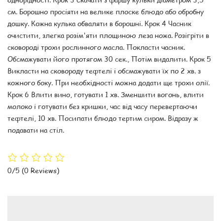
см. Борошно просіяти на велике плоске блюдо або обробну
дошку. Кожна кулька обваляти в борошні. Крок 4 Часник
очистити, злегка розім'яти площиною леза ножа. Розігріти в
сковороді трохи рослинного масла. Покласти часник.
Обсмажувати його протягом 30 сек., Потім видалити. Крок 5
Викласти на сковороду тефтелі і обсмажувати їх по 2 хв. з
кожного боку. При необхідності можна додати ще трохи олії.
Крок 6 Влити вино, готувати 1 хв. Зменшити вогонь, влити
молоко і готувати без кришки, час від часу перевертаючи
тефтелі, 10 хв. Посипати блюдо тертим сиром. Відразу ж
подавати на стіл.
0/5
(0 Reviews)