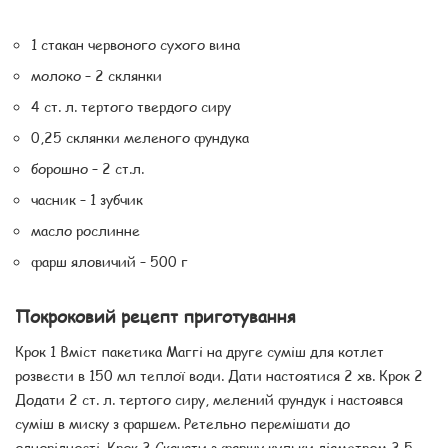
1 стакан червоного сухого вина
молоко – 2 склянки
4 ст. л. тертого твердого сиру
0,25 склянки меленого фундука
борошно – 2 ст.л.
часник – 1 зубчик
масло рослинне
фарш яловичий – 500 г
Покроковий рецепт приготування
Крок 1 Вміст пакетика Маггі на друге суміш для котлет
розвести в 150 мл теплої води. Дати настоятися 2 хв. Крок 2
Додати 2 ст. л. тертого сиру, мелений фундук і настоявся
суміш в миску з фаршем. Ретельно перемішати до
однорідності. Крок 3 Скачати з фаршу кульки діаметром 3,5