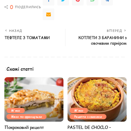
0
ПОДІЛИЛИСЬ
НАЗАД
ВПЕРЕД
ТЕФТЕЛІ З ТОМАТАМИ
КОТЛЕТИ З БАРАНИНИ з
овочевим гарніром
Схожі статті
М'ясо
М'ясо
Мясо по-французьки
Рецепти з свинини
Покроковий рецепт
PASTEL DE CHOCLO –