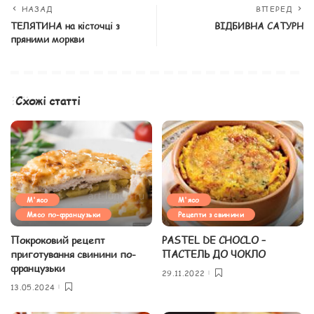
НАЗАД
ВПЕРЕД
ТЕЛЯТИНА на кісточці з
ВІДБИВНА САТУРН
пряними моркви
Схожі статті
М'ясо
М'ясо
Мясо по-французьки
Рецепти з свинини
Покроковий рецепт
PASTEL DE CHOCLO –
приготування свинини по-
ПАСТЕЛЬ ДО ЧОКЛО
французьки
29.11.2022
13.05.2024