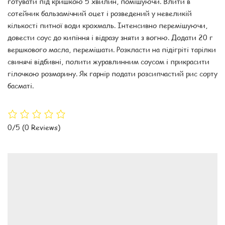
готувати під кришкою 5 хвилин, помішуючи. Влити в
сотейник бальзамічний оцет і розведений у невеликій
кількості питної води крохмаль. Інтенсивно перемішуючи,
довести соус до кипіння і відразу зняти з вогню. Додати 20 г
вершкового масла, перемішати. Розкласти на підігріті тарілки
свинячі відбивні, полити журавлинним соусом і прикрасити
гілочкою розмарину. Як гарнір подати розсипчастий рис сорту
басматі.
0/5
(0 Reviews)