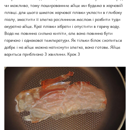
чи можливо, тому пошированние яйце ми будемо в харчовій
плівці. для цього шматок харчової плівки укласти в глибоку
піалу, змастити її злегка рослинним маслом і розбити туди
акуратно яйце. Краї плівки зібрати і опустити в гарячу воду.
Вода не повинна сильно кипіти, але вона повинна бути
гарячою і однакової температури. Як тільки білок схопиться
добре і на яйце можна натиснути злегка, воно готове. Яйце
вариться приблизно 3 хвилини. Крок 3