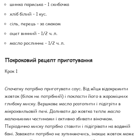
шинка пармська – 1 скибочка
хліб білий – 1 кус.
сіль, перець – за смаком
оцет винний – 1/2 ч. л.
масло рослинне – 1/2 ч. л.
Покроковий рецепт приготування
Крок 1
Спочатку потрібно приготувати соус. Від яйця відокремити
жовток (білок не потрібний) і покласти його в жароміцних
глибоку миску. Вершкове масло розтопити і підігріти в
мікрохвильовій печі. Доливати до жовтка тепле масло
маленькими частинами і активно збивати віночком.
Періодично миску потрібно ставити і підігрівати на водяній
бані. Заважати потрібно не зупиняючись, інакше жовток може