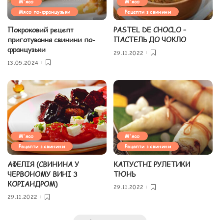
М'ясо
М'ясо
Мясо по-французьки
Рецепти з свинини
Покроковий рецепт
PASTEL DE CHOCLO –
приготування свинини по-
ПАСТЕЛЬ ДО ЧОКЛО
французьки
29.11.2022
13.05.2024
М'ясо
М'ясо
Рецепти з свинини
Рецепти з свинини
АФЕЛІЯ (СВИНИНА У
КАПУСТНІ РУЛЕТИКИ
ЧЕРВОНОМУ ВИНІ З
ТЮНЬ
КОРІАНДРОМ)
29.11.2022
29.11.2022