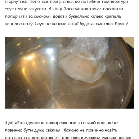
згорнутися. Коли все прогріється до потрібної температури,
соус почне загусати. В кінці його можна трохи посолити і
поперчити за смаком і додати буквально кілька крапель
винного оцту. Соус по консистенції буде як сметана. Крок 2
Щоб яйце ідеально пошированние в гарячій воді, воно
повинно бути дуже свіжим і бажано не повинно навіть
потрапити в холодильник, але таке в міських умовах навряд