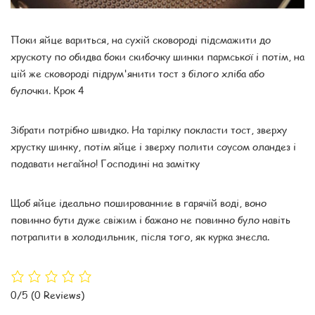
Поки яйце вариться, на сухій сковороді підсмажити до
хрускоту по обидва боки скибочку шинки пармської і потім, на
цій же сковороді підрум'янити тост з білого хліба або
булочки. Крок 4
Зібрати потрібно швидко. На тарілку покласти тост, зверху
хрустку шинку, потім яйце і зверху полити соусом оландез і
подавати негайно! Господині на замітку
Щоб яйце ідеально пошированние в гарячій воді, воно
повинно бути дуже свіжим і бажано не повинно було навіть
потрапити в холодильник, після того, як курка знесла.
0/5
(0 Reviews)